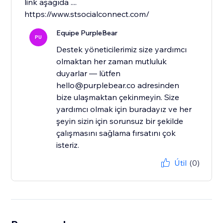
link aşağıda ....
https://www.stsocialconnect.com/
Equipe PurpleBear
PU
Destek yöneticilerimiz size yardımcı
olmaktan her zaman mutluluk
duyarlar — lütfen
hello@purplebear.co adresinden
bize ulaşmaktan çekinmeyin. Size
yardımcı olmak için buradayız ve her
şeyin sizin için sorunsuz bir şekilde
çalışmasını sağlama fırsatını çok
isteriz.
Útil
(0)