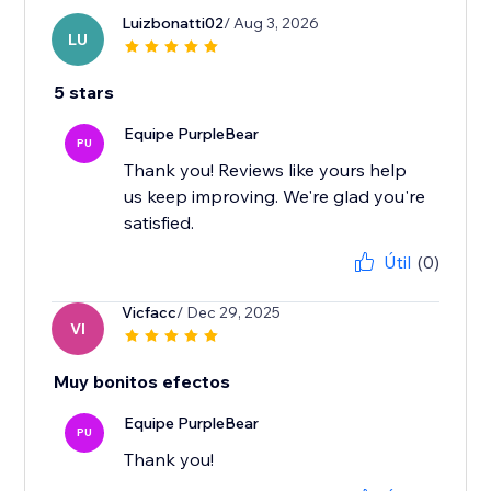
Luizbonatti02
/ Aug 3, 2026
LU
5 stars
Equipe PurpleBear
PU
Thank you! Reviews like yours help
us keep improving. We're glad you're
satisfied.
Útil
(0)
Vicfacc
/ Dec 29, 2025
VI
Muy bonitos efectos
Equipe PurpleBear
PU
Thank you!