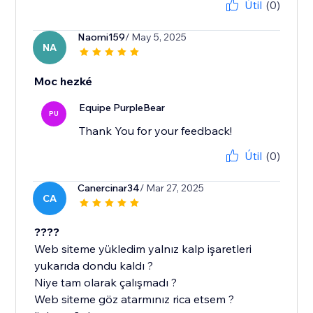
Útil
(0)
Naomi159
/ May 5, 2025
NA
Moc hezké
Equipe PurpleBear
PU
Thank You for your feedback!
Útil
(0)
Canercinar34
/ Mar 27, 2025
CA
????
Web siteme yükledim yalnız kalp işaretleri
yukarıda dondu kaldı ?
Niye tam olarak çalışmadı ?
Web siteme göz atarmınız rica etsem ?