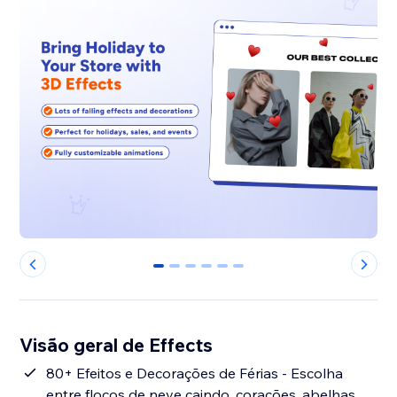
0
1
2
3
4
5
Visão geral de Effects
80+ Efeitos e Decorações de Férias - Escolha
entre flocos de neve caindo, corações, abelhas,