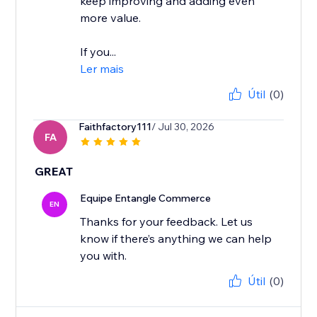
keep improving and adding even
more value.
If you...
Ler mais
Útil
(0)
Faithfactory111
/ Jul 30, 2026
FA
GREAT
Equipe Entangle Commerce
EN
Thanks for your feedback. Let us
know if there’s anything we can help
Útil
(0)