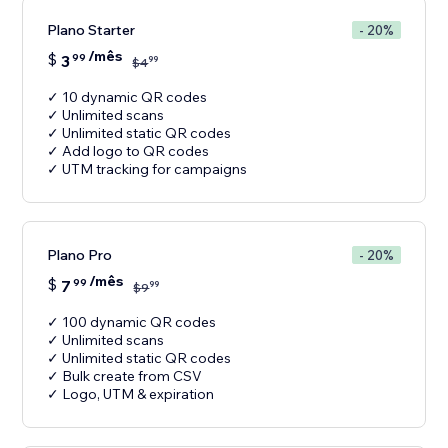
Plano Starter
- 20%
/mês
$
3
99
99
$
4
✓ 10 dynamic QR codes
✓ Unlimited scans
✓ Unlimited static QR codes
✓ Add logo to QR codes
Plano Pro
- 20%
/mês
$
7
99
99
$
9
✓ 100 dynamic QR codes
✓ Unlimited scans
✓ Unlimited static QR codes
✓ Bulk create from CSV
✓ Logo, UTM & expiration