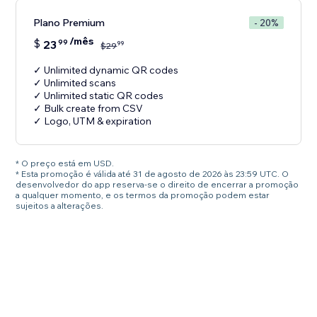
Plano Premium
- 20%
/mês
$
23
99
99
$
29
✓ Unlimited dynamic QR codes
✓ Unlimited scans
✓ Unlimited static QR codes
✓ Bulk create from CSV
✓ Logo, UTM & expiration
* O preço está em USD.
* Esta promoção é válida até 31 de agosto de 2026 às 23:59 UTC. O
desenvolvedor do app reserva-se o direito de encerrar a promoção
a qualquer momento, e os termos da promoção podem estar
sujeitos a alterações.