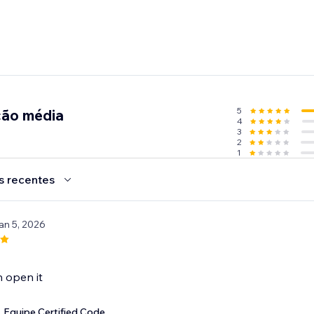
5
ção média
4
3
2
1
s recentes
an 5, 2026
 open it
Equipe Certified Code