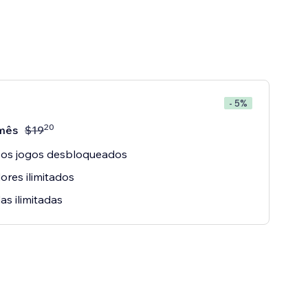
- 5%
20
mês
$
19
 os jogos desbloqueados
res ilimitados
s ilimitadas