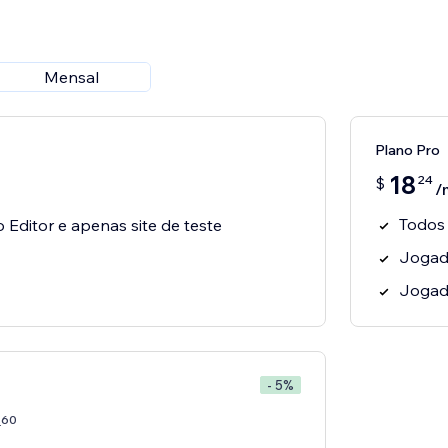
Mensal
Plano Pro
18
24
$
/
Todos
o Editor e apenas site de teste
Jogado
Jogada
- 5%
60
7