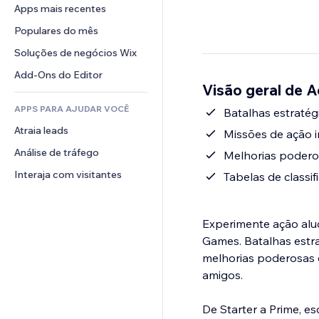
Conversão
Soluções de armazenamento
Apps mais recentes
PDF
Efeitos de imagem
Chat
Dropshipping
Compartilhamento de arquivos
Populares do mês
Botões e menus
Comentários
Preços e assinaturas
Notícias
Banners e selos
Soluções de negócios Wix
Telefone
Financiamento coletivo
Serviços de conteúdo
Calculadoras
Comunidade
Add-Ons do Editor
Alimentos e bebidas
Visão geral de 
Efeitos de texto
Busca
Avaliações e depoimentos
APPS PARA AJUDAR VOCÊ
Previsão do tempo
Batalhas estratég
CRM
Atraia leads
Tabelas e gráficos
Missões de ação i
Análise de tráfego
Melhorias podero
Interaja com visitantes
Tabelas de classi
Experimente ação aluc
Games. Batalhas estra
melhorias poderosas e
amigos.
De Starter a Prime, e