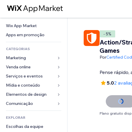
Wix App Market
- 5%
Apps em promoção
Action/Str
CATEGORIAS
Games
Por
Certified Co
Marketing
Venda online
Anúncios
Pense rápido, 
Mobile
Serviços e eventos
Apps para lojas
5.0
2 avalia
Análises
Frete e entrega
Mídia e conteúdo
Hotéis
Redes sociais
Botões de venda
Eventos
Elementos de design
Galeria
SEO
Cursos online
Restaurantes
Músicas
Mapas e navegação
Comunicação 
Engajamento
Impressão sob demanda
Imobiliária
Podcasts
Privacidade e segurança
Formulários
Plano gratuito disp
Listas do site
Contabilidade
EXPLORAR
Meus agendamentos
Fotografia
Relógio
Blog
Email
Cupons e fidelidade
Escolhas da equipe
Vídeo
Templates de página
Enquetes