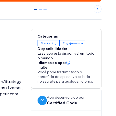
0
1
2
Categorias
Marketing
Engajamento
Disponibilidade:
Esse app está disponível em todo
o mundo.
Idiomas do app:
Inglês
Você pode traduzir todo o
conteúdo do aplicativo exibido
on/Strategy
no seu site para qualquer idioma.
os diversos,
mpetir com
App desenvolvido por
CC
Certified Code