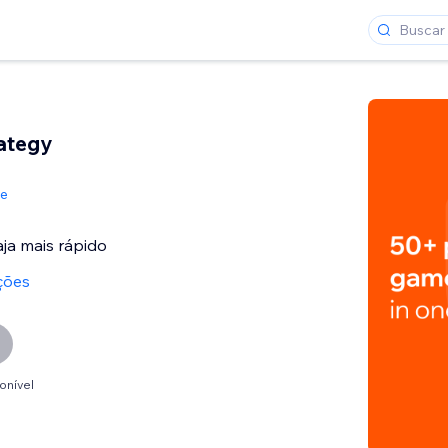
ategy
de
aja mais rápido
ções
onível