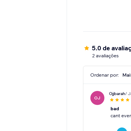
5.0 de avalia
2 avaliações
Ordenar por:
Mai
Ojjbarah
/ J
OJ
bad
cant even