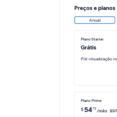
Preços e planos
Anual
Plano Starter
Grátis
Pré-visualização n
Plano Prime
54
72
$
/mês
$
5