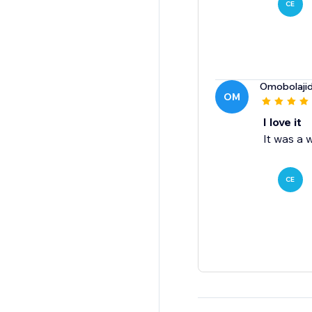
CE
Omobolajid
OM
I love it
It was a 
CE