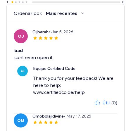
1
0
Ordenar por:
Mais recentes
Ojjbarah
/ Jan 5, 2026
OJ
bad
cant even open it
Equipe Certified Code
CE
Thank you for your feedback! We are
here to help:
www.certifiedco.de/help
Útil
(0)
Omobolajidivine
/ May 17, 2025
OM