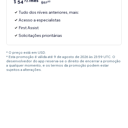
/mês
$
54
72
60
$
57
Tudo dos níveis anteriores, mais:
Acesso a especialistas
First Assist
Solicitações prioritárias
* O preço está em USD.
* Esta promoção é válida até 9 de agosto de 2026 às 23:59 UTC. O
desenvolvedor do app reserva-se o direito de encerrar a promoção
a qualquer momento, e os termos da promoção podem estar
sujeitos a alterações.