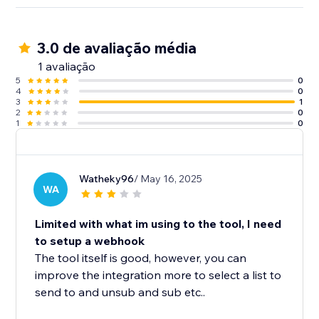
3.0 de avaliação média
1 avaliação
5
0
4
0
3
1
2
0
1
0
Watheky96
/ May 16, 2025
WA
Limited with what im using to the tool, I need
to setup a webhook
The tool itself is good, however, you can
improve the integration more to select a list to
send to and unsub and sub etc..