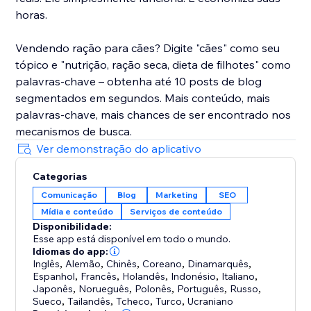
horas.
Vendendo ração para cães? Digite "cães" como seu
tópico e "nutrição, ração seca, dieta de filhotes" como
palavras-chave – obtenha até 10 posts de blog
segmentados em segundos. Mais conteúdo, mais
palavras-chave, mais chances de ser encontrado nos
mecanismos de busca.
Ver demonstração do aplicativo
Categorias
Comunicação
Blog
Marketing
SEO
Mídia e conteúdo
Serviços de conteúdo
Disponibilidade:
Esse app está disponível em todo o mundo.
Idiomas do app:
Inglês
,
Alemão
,
Chinês
,
Coreano
,
Dinamarquês
,
Espanhol
,
Francês
,
Holandês
,
Indonésio
,
Italiano
,
Japonês
,
Norueguês
,
Polonês
,
Português
,
Russo
,
Sueco
,
Tailandês
,
Tcheco
,
Turco
,
Ucraniano