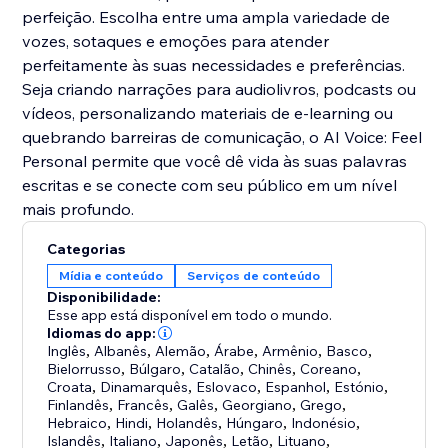
perfeição. Escolha entre uma ampla variedade de
vozes, sotaques e emoções para atender
perfeitamente às suas necessidades e preferências.
Seja criando narrações para audiolivros, podcasts ou
vídeos, personalizando materiais de e-learning ou
quebrando barreiras de comunicação, o AI Voice: Feel
Personal permite que você dê vida às suas palavras
escritas e se conecte com seu público em um nível
mais profundo.
Categorias
Mídia e conteúdo
Serviços de conteúdo
Disponibilidade:
Esse app está disponível em todo o mundo.
Idiomas do app:
Inglês
,
Albanês
,
Alemão
,
Árabe
,
Armênio
,
Basco
,
Bielorrusso
,
Búlgaro
,
Catalão
,
Chinês
,
Coreano
,
Croata
,
Dinamarquês
,
Eslovaco
,
Espanhol
,
Estónio
,
Finlandês
,
Francês
,
Galês
,
Georgiano
,
Grego
,
Hebraico
,
Hindi
,
Holandês
,
Húngaro
,
Indonésio
,
Islandês
,
Italiano
,
Japonês
,
Letão
,
Lituano
,