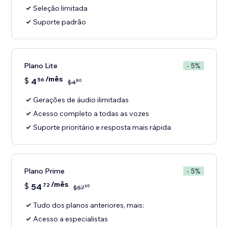
Seleção limitada
Suporte padrão
Plano Lite
- 5%
/mês
$
4
56
80
$
4
Gerações de áudio ilimitadas
Acesso completo a todas as vozes
Suporte prioritário e resposta mais rápida
Plano Prime
- 5%
/mês
$
54
72
60
$
57
Tudo dos planos anteriores, mais:
Acesso a especialistas