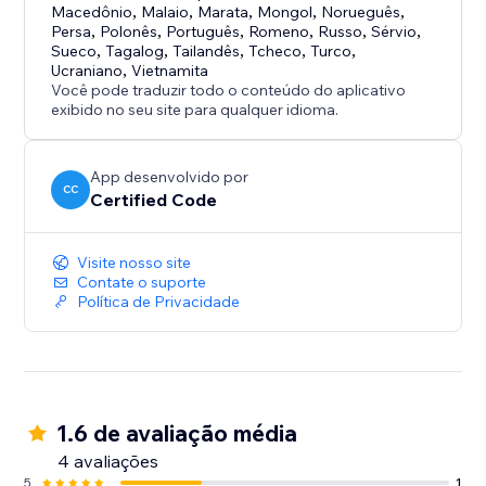
Macedônio
,
Malaio
,
Marata
,
Mongol
,
Norueguês
,
Persa
,
Polonês
,
Português
,
Romeno
,
Russo
,
Sérvio
,
Sueco
,
Tagalog
,
Tailandês
,
Tcheco
,
Turco
,
Ucraniano
,
Vietnamita
Você pode traduzir todo o conteúdo do aplicativo
exibido no seu site para qualquer idioma.
App desenvolvido por
CC
Certified Code
Visite nosso site
Contate o suporte
Política de Privacidade
1.6 de avaliação média
4 avaliações
5
1