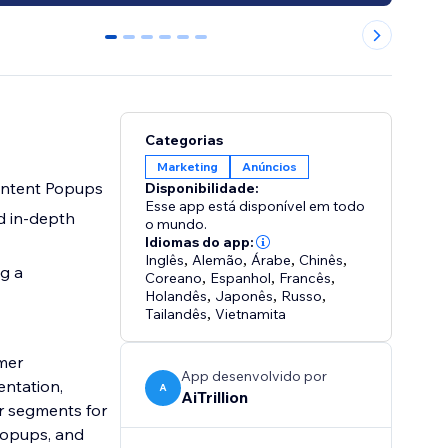
0
1
2
3
4
5
Categorias
Marketing
Anúncios
 Intent Popups
Disponibilidade:
Esse app está disponível em todo
d in-depth
o mundo.
Idiomas do app:
Inglês
,
Alemão
,
Árabe
,
Chinês
,
g a
Coreano
,
Espanhol
,
Francês
,
Holandês
,
Japonês
,
Russo
,
Tailandês
,
Vietnamita
omer
App desenvolvido por
ntation,
A
AiTrillion
r segments for
popups, and