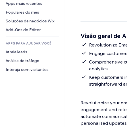
Conversão
Soluções de armazenamento
Apps mais recentes
PDF
Efeitos de imagem
Chat
Dropshipping
Compartilhamento de arquivos
Populares do mês
Botões e menus
Comentários
Preços e assinaturas
Notícias
Banners e selos
Soluções de negócios Wix
Telefone
Financiamento coletivo
Serviços de conteúdo
Calculadoras
Comunidade
Add-Ons do Editor
Alimentos e bebidas
Visão geral de Ai
Efeitos de texto
Busca
Avaliações e depoimentos
APPS PARA AJUDAR VOCÊ
Previsão do tempo
Revolutionize Em
CRM
Atraia leads
Tabelas e gráficos
Engage customers 
Análise de tráfego
Comprehensive cu
analytics
Interaja com visitantes
Keep customers in
straightforward a
Revolutionize your ema
engagement and rete
automate communicati
personalized updates