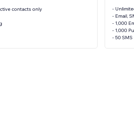
- Unlimit
ctive contacts only
- Email, 
- 1,000 E
g
- 1,000 P
- 50 SMS 