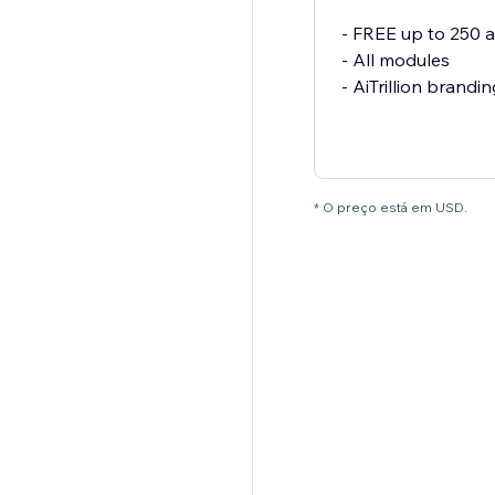
- FREE up to 250 a
- All modules
- AiTrillion brandin
* O preço está em USD.