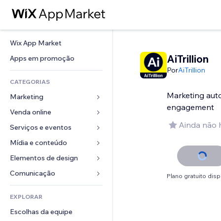
Wix App Market
AiTrillion
Apps em promoção
Por
AiTrillion
CATEGORIAS
Marketing aut
Marketing
engagement
Venda online
Anúncios
Ainda não 
Mobile
Serviços e eventos
Apps para lojas
Análises
Frete e entrega
Mídia e conteúdo
Hotéis
Redes sociais
Botões de venda
Eventos
Elementos de design
Galeria
SEO
Cursos online
Restaurantes
Músicas
Mapas e navegação
Comunicação 
Plano gratuito disp
Engajamento
Impressão sob demanda
Imobiliária
Podcasts
Privacidade e segurança
Formulários
Listas do site
Contabilidade
EXPLORAR
Meus agendamentos
Fotografia
Relógio
Blog
Email
Cupons e fidelidade
Escolhas da equipe
Vídeo
Templates de página
Enquetes