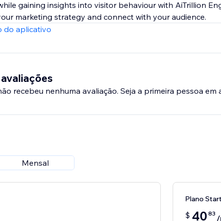
le gaining insights into visitor behaviour with AiTrillion En
your marketing strategy and connect with your audience.
 do aplicativo
 avaliações
 não recebeu nenhuma avaliação. Seja a primeira pessoa em a
Mensal
Plano Star
40
83
$