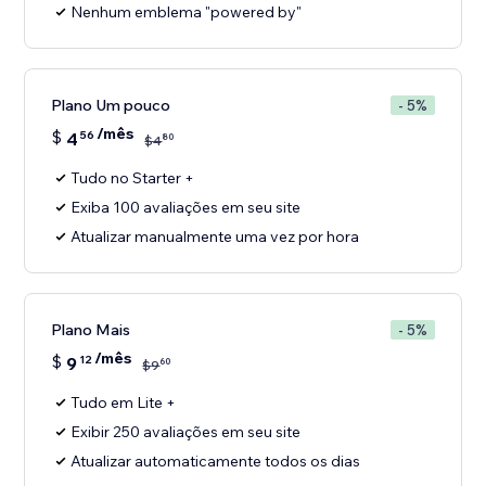
Nenhum emblema "powered by"
Plano Um pouco
- 5%
/mês
$
4
56
80
$
4
Tudo no Starter +
Exiba 100 avaliações em seu site
Atualizar manualmente uma vez por hora
Plano Mais
- 5%
/mês
$
9
12
60
$
9
Tudo em Lite +
Exibir 250 avaliações em seu site
Atualizar automaticamente todos os dias