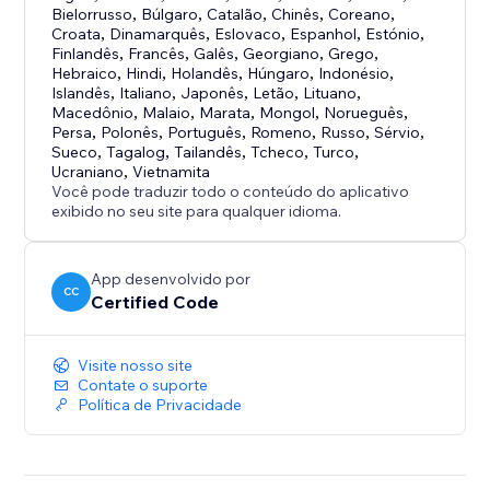
Bielorrusso
,
Búlgaro
,
Catalão
,
Chinês
,
Coreano
,
Croata
,
Dinamarquês
,
Eslovaco
,
Espanhol
,
Estónio
,
Finlandês
,
Francês
,
Galês
,
Georgiano
,
Grego
,
Hebraico
,
Hindi
,
Holandês
,
Húngaro
,
Indonésio
,
Islandês
,
Italiano
,
Japonês
,
Letão
,
Lituano
,
Macedônio
,
Malaio
,
Marata
,
Mongol
,
Norueguês
,
Persa
,
Polonês
,
Português
,
Romeno
,
Russo
,
Sérvio
,
Sueco
,
Tagalog
,
Tailandês
,
Tcheco
,
Turco
,
Ucraniano
,
Vietnamita
Você pode traduzir todo o conteúdo do aplicativo
exibido no seu site para qualquer idioma.
App desenvolvido por
CC
Certified Code
Visite nosso site
Contate o suporte
Política de Privacidade