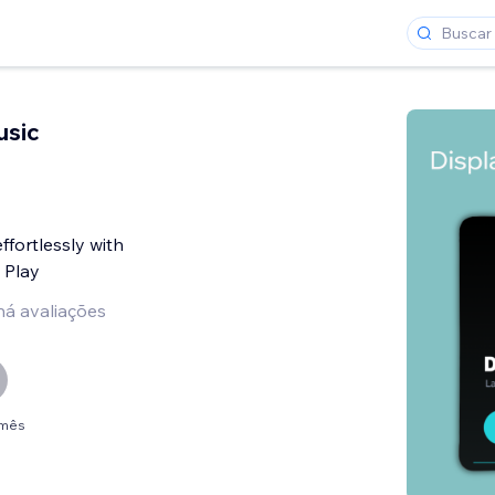
sic
ffortlessly with
 Play
há avaliações
/mês