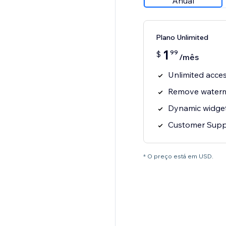
Anual
Plano Unlimited
1
99
$
/mês
Unlimited acces
Remove water
Dynamic widget
Customer Supp
* O preço está em USD.