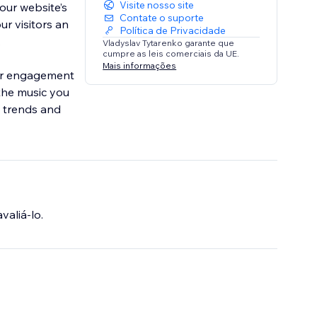
Visite nosso site
your website’s
Contate o suporte
ur visitors an
Política de Privacidade
.
Vladyslav Tytarenko garante que
cumpre as leis comerciais da UE.
Mais informações
ser engagement
the music you
c trends and
valiá-lo.