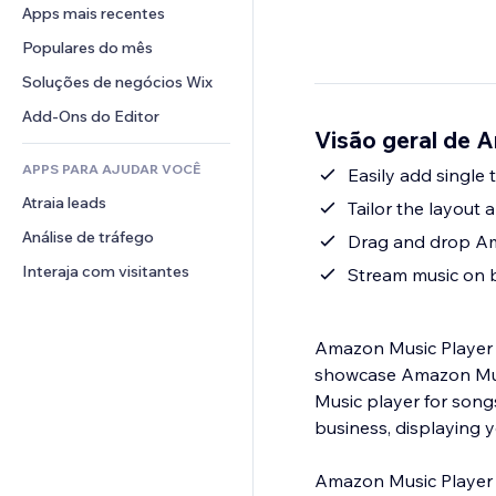
Conversão
Soluções de armazenamento
Apps mais recentes
PDF
Efeitos de imagem
Chat
Dropshipping
Compartilhamento de arquivos
Populares do mês
Botões e menus
Comentários
Preços e assinaturas
Notícias
Banners e selos
Soluções de negócios Wix
Telefone
Financiamento coletivo
Serviços de conteúdo
Calculadoras
Comunidade
Add-Ons do Editor
Alimentos e bebidas
Visão geral de 
Efeitos de texto
Busca
Avaliações e depoimentos
APPS PARA AJUDAR VOCÊ
Previsão do tempo
Easily add single 
CRM
Atraia leads
Tabelas e gráficos
Tailor the layout
Análise de tráfego
Drag and drop Ama
Interaja com visitantes
Stream music on 
Amazon Music Player i
showcase Amazon Musi
Music player for songs
business, displaying y
Amazon Music Player 