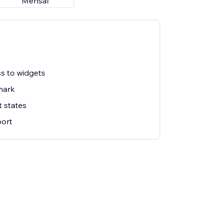
Mensal
s to widgets
mark
 states
ort