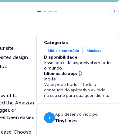
0
1
2
3
Categorias
ur site
Mídia e conteúdo
Músicas
ite’s design
Disponibilidade:
Esse app está disponível em todo
etup
o mundo.
Idiomas do app:
Inglês
Você pode traduzir todo o
conteúdo do aplicativo exibido
 want to
no seu site para qualquer idioma.
mbed the Amazon
gger, or
App desenvolvido por
ver been easier.
T
TinyLinks
 ease. Choose