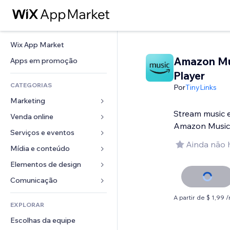
Wix App Market
Amazon Mu
Apps em promoção
Player
CATEGORIAS
Por
TinyLinks
Marketing
Stream music e
Venda online
Anúncios
Amazon Music
Mobile
Serviços e eventos
Apps para lojas
Ainda não 
Análises
Frete e entrega
Mídia e conteúdo
Hotéis
Redes sociais
Botões de venda
Eventos
Elementos de design
Galeria
SEO
Cursos online
Restaurantes
Músicas
Mapas e navegação
Comunicação 
Engajamento
Impressão sob demanda
Imobiliária
Podcasts
Privacidade e segurança
Formulários
A partir de $ 1,99 
Listas do site
Contabilidade
EXPLORAR
Meus agendamentos
Fotografia
Relógio
Blog
Email
Cupons e fidelidade
Escolhas da equipe
Vídeo
Templates de página
Enquetes