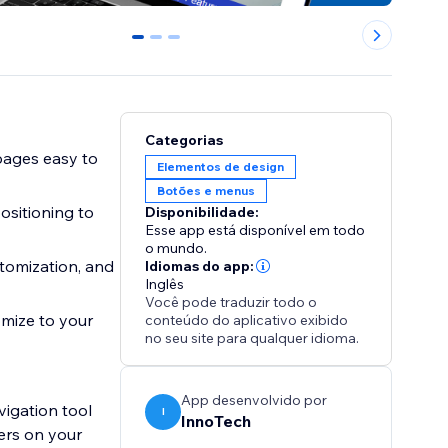
0
1
2
Categorias
pages easy to
Elementos de design
Botões e menus
ositioning to
Disponibilidade:
Esse app está disponível em todo
o mundo.
stomization, and
Idiomas do app:
Inglês
Você pode traduzir todo o
omize to your
conteúdo do aplicativo exibido
no seu site para qualquer idioma.
App desenvolvido por
vigation tool
I
InnoTech
ers on your