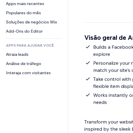
Conversão
Soluções de armazenamento
Apps mais recentes
PDF
Efeitos de imagem
Chat
Dropshipping
Compartilhamento de arquivos
Populares do mês
Botões e menus
Comentários
Preços e assinaturas
Notícias
Banners e selos
Soluções de negócios Wix
Telefone
Financiamento coletivo
Serviços de conteúdo
Calculadoras
Comunidade
Add-Ons do Editor
Alimentos e bebidas
Visão geral de 
Efeitos de texto
Busca
Avaliações e depoimentos
APPS PARA AJUDAR VOCÊ
Previsão do tempo
Builds a Facebook
CRM
explore
Atraia leads
Tabelas e gráficos
Personalize your 
Análise de tráfego
match your site's 
Interaja com visitantes
Take control with 
flexible item displ
Works instantly o
needs
Transform your websit
inspired by the sleek