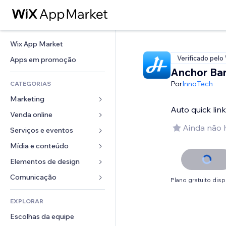
Wix App Market
Verificado pelo
Apps em promoção
Anchor Ba
Por
InnoTech
CATEGORIAS
Marketing
Auto quick link
Venda online
Anúncios
Ainda não 
Mobile
Serviços e eventos
Apps para lojas
Análises
Frete e entrega
Mídia e conteúdo
Hotéis
Redes sociais
Botões de venda
Eventos
Elementos de design
Galeria
SEO
Cursos online
Restaurantes
Músicas
Mapas e navegação
Comunicação 
Plano gratuito disp
Engajamento
Impressão sob demanda
Imobiliária
Podcasts
Privacidade e segurança
Formulários
Listas do site
Contabilidade
EXPLORAR
Meus agendamentos
Fotografia
Relógio
Blog
Email
Cupons e fidelidade
Escolhas da equipe
Vídeo
Templates de página
Enquetes