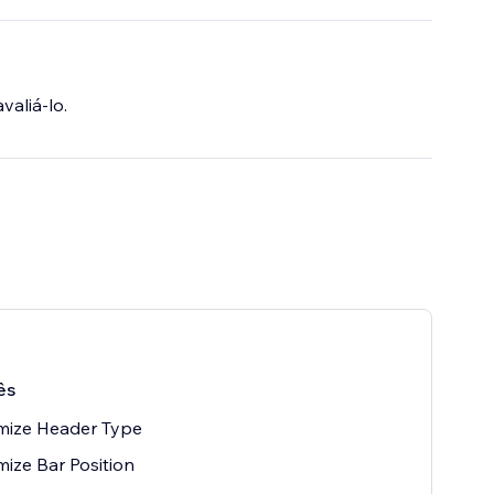
valiá-lo.
, and elevate
ês
mize Header Type
ize Bar Position