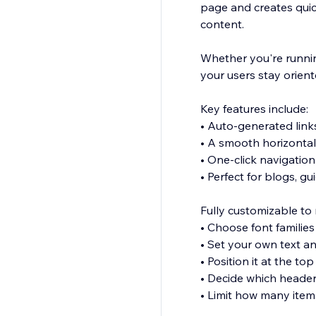
page and creates quick
content.
Whether you're runnin
your users stay orien
Key features include:
• Auto-generated links
• A smooth horizontal 
• One-click navigation
• Perfect for blogs, gu
Fully customizable to 
• Choose font families
• Set your own text a
• Position it at the t
• Decide which header 
• Limit how many ite