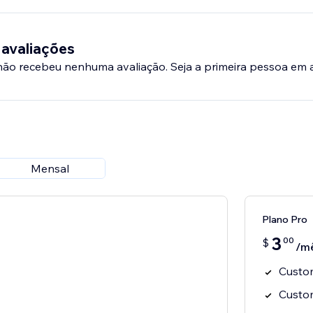
dvanced control:
el (H1–H5)
sitioning
 avaliações
imits
 não recebeu nenhuma avaliação. Seja a primeira pessoa em a
tions
coding required. Just enable Anchor Bar, tweak your settings
instantly.
Mensal
Plano Pro
3
00
$
/m
Custo
Custom