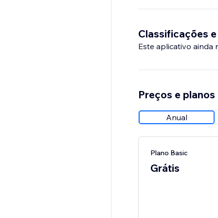
Pro version unlocks a
• Filter by header lev
• More flexible bar po
Classificações e
• Custom link display l
Este aplicativo ainda
• Enhanced styling op
Setup is simple – no 
your site's navigation 
Preços e planos
Anual
Plano Basic
Grátis