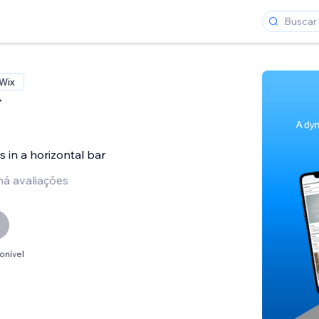
 Wix
r
s in a horizontal bar
há avaliações
onível