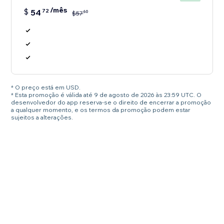
/mês
$
54
72
60
$
57
* O preço está em USD.
* Esta promoção é válida até 9 de agosto de 2026 às 23:59 UTC. O
desenvolvedor do app reserva-se o direito de encerrar a promoção
a qualquer momento, e os termos da promoção podem estar
sujeitos a alterações.