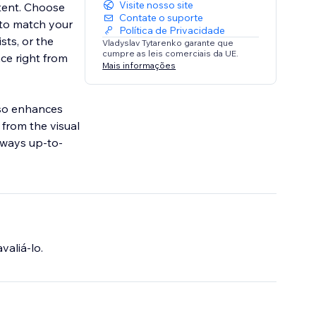
Visite nosso site
tent. Choose
Contate o suporte
 to match your
Política de Privacidade
sts, or the
Vladyslav Tytarenko garante que
cumpre as leis comerciais da UE.
nce right from
Mais informações
lso enhances
from the visual
always up-to-
valiá-lo.