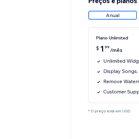
Preços e planos
Anual
Plano Unlimited
1
99
$
/mês
Unlimited Widg
Display Songs,
Remove Water
Customer Supp
* O preço está em USD.