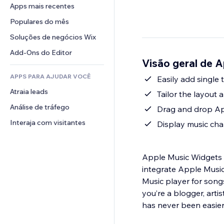
Conversão
Soluções de armazenamento
Apps mais recentes
PDF
Efeitos de imagem
Chat
Dropshipping
Compartilhamento de arquivos
Populares do mês
Botões e menus
Comentários
Preços e assinaturas
Notícias
Banners e selos
Soluções de negócios Wix
Telefone
Financiamento coletivo
Serviços de conteúdo
Calculadoras
Comunidade
Add-Ons do Editor
Alimentos e bebidas
Visão geral de 
Efeitos de texto
Busca
Avaliações e depoimentos
APPS PARA AJUDAR VOCÊ
Previsão do tempo
Easily add single 
CRM
Atraia leads
Tabelas e gráficos
Tailor the layout
Análise de tráfego
Drag and drop App
Interaja com visitantes
Display music cha
Apple Music Widgets i
integrate Apple Music
Music player for songs
you’re a blogger, arti
has never been easier