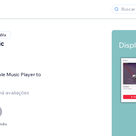
 Wix
ic
le Music Player to
há avaliações
/mês