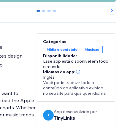
0
1
2
3
Categorias
te
Mídia e conteúdo
Músicas
e’s design
Disponibilidade:
Esse app está disponível em todo
up
o mundo.
Idiomas do app:
Inglês
Você pode traduzir todo o
conteúdo do aplicativo exibido
o want to
no seu site para qualquer idioma.
 embed the Apple
c charts. Whether
App desenvolvido por
 or music trends
T
TinyLinks