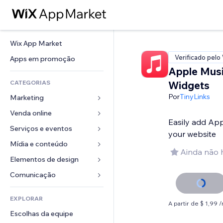
Wix App Market
Verificado pelo
Apps em promoção
Apple Mus
CATEGORIAS
Widgets
Por
TinyLinks
Marketing
Venda online
Anúncios
Easily add App
Mobile
Serviços e eventos
Apps para lojas
your website
Análises
Frete e entrega
Mídia e conteúdo
Hotéis
Ainda não 
Redes sociais
Botões de venda
Eventos
Elementos de design
Galeria
SEO
Cursos online
Restaurantes
Músicas
Mapas e navegação
Comunicação 
Engajamento
Impressão sob demanda
Imobiliária
Podcasts
Privacidade e segurança
Formulários
Listas do site
Contabilidade
EXPLORAR
Meus agendamentos
Fotografia
Relógio
Blog
A partir de $ 1,99 
Email
Cupons e fidelidade
Escolhas da equipe
Vídeo
Templates de página
Enquetes