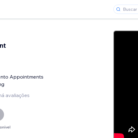
nt
 into Appointments
ng
há avaliações
onível