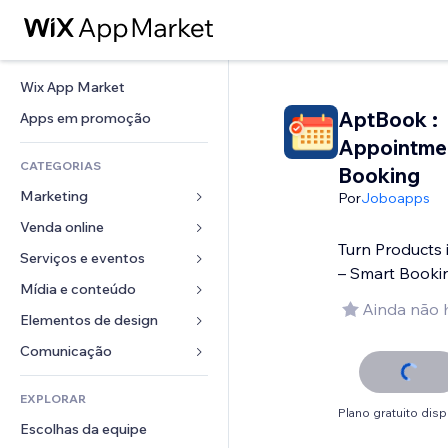
Wix App Market
AptBook :
Apps em promoção
Appointme
CATEGORIAS
Booking
Marketing
Por
Joboapps
Venda online
Anúncios
Turn Products
Mobile
Serviços e eventos
Apps para lojas
– Smart Booki
Análises
Frete e entrega
Mídia e conteúdo
Hotéis
Ainda não 
Redes sociais
Botões de venda
Eventos
Elementos de design
Galeria
SEO
Cursos online
Restaurantes
Músicas
Mapas e navegação
Comunicação 
Engajamento
Impressão sob demanda
Imobiliária
Podcasts
Privacidade e segurança
Formulários
Listas do site
Contabilidade
EXPLORAR
Meus agendamentos
Fotografia
Relógio
Blog
Plano gratuito disp
Email
Cupons e fidelidade
Escolhas da equipe
Vídeo
Templates de página
Enquetes