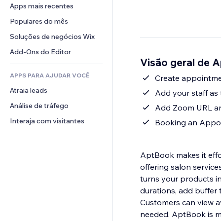
Conversão
Soluções de armazenamento
Apps mais recentes
PDF
Efeitos de imagem
Chat
Dropshipping
Compartilhamento de arquivos
Populares do mês
Botões e menus
Comentários
Preços e assinaturas
Notícias
Banners e selos
Soluções de negócios Wix
Telefone
Financiamento coletivo
Serviços de conteúdo
Calculadoras
Comunidade
Add-Ons do Editor
Alimentos e bebidas
Visão geral de 
Efeitos de texto
Busca
Avaliações e depoimentos
APPS PARA AJUDAR VOCÊ
Previsão do tempo
Create appointmen
CRM
Atraia leads
Tabelas e gráficos
Add your staff as
Análise de tráfego
Add Zoom URL and
Interaja com visitantes
Booking an Appoin
AptBook makes it effortless
offering salon servic
turns your products int
durations, add buffer 
Customers can view av
needed. AptBook is mob