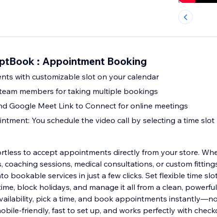
AptBook : Appointment Booking
ts with customizable slot on your calendar
 team members for taking multiple bookings
 Google Meet Link to Connect for online meetings
tment: You schedule the video call by selecting a time slot
 to accept appointments directly from your store. Whether you're
es, coaching sessions, medical consultations, or custom fitt
o bookable services in just a few clicks. Set flexible time slot
time, block holidays, and manage it all from a clean, powerf
ailability, pick a time, and book appointments instantly—n
ile-friendly, fast to set up, and works perfectly with check