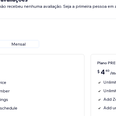
 não recebeu nenhuma avaliação. Seja a primeira pessoa em a
Mensal
Plano PR
4
40
$
/m
Unlimi
vice
Unlimi
ember
Add Z
ings
Add u
eschedule