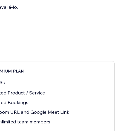
valiá-lo.
EMIUM PLAN
ês
ted Product / Service
ted Bookings
oom URL and Google Meet Link
nlimited team members