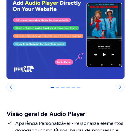
0
1
2
3
4
5
Visão geral de Audio Player
Aparência Personalizável - Personalize elementos
do jogador como títulos, barras de progresso e