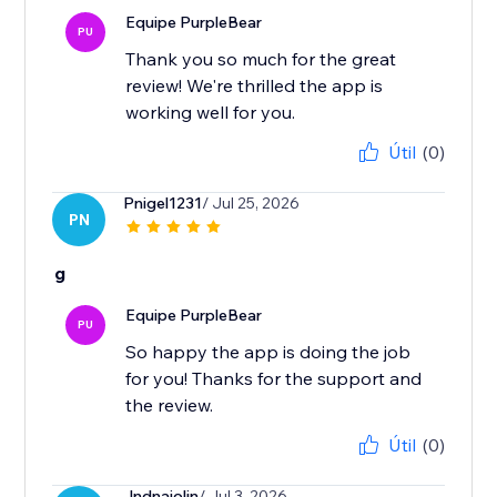
Equipe PurpleBear
PU
Thank you so much for the great
review! We're thrilled the app is
working well for you.
Útil
(0)
Pnigel1231
/ Jul 25, 2026
PN
g
Equipe PurpleBear
PU
So happy the app is doing the job
for you! Thanks for the support and
the review.
Útil
(0)
Jndnajolin
/ Jul 3, 2026