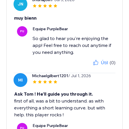
JN
muy bienn
Equipe PurpleBear
PU
So glad to hear you're enjoying the
app! Feel free to reach out anytime if
you need anything.
Útil
(0)
Michaelgilbert1201
/ Jul 1, 2026
MI
Ask Tom ! He'll guide you through it.
first of all, was a bit to understand. as with
everything a short learning curve. but with
help. this player rocks !
Equipe PurpleBear
PU