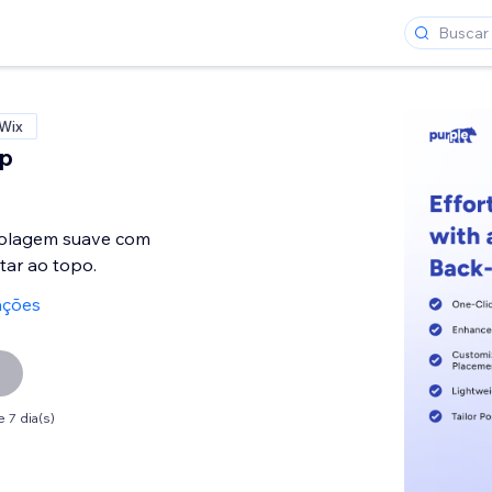
 Wix
op
rolagem suave com
tar ao topo.
ações
 7 dia(s)