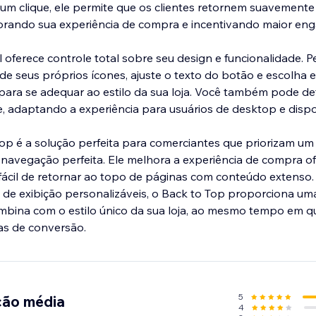
 um clique, ele permite que os clientes retornem suavement
orando sua experiência de compra e incentivando maior en
il oferece controle total sobre seu design e funcionalidade. P
 de seus próprios ícones, ajuste o texto do botão e escolha 
l para se adequar ao estilo da sua loja. Você também pode de
 adaptando a experiência para usuários de desktop e dispo
Top é a solução perfeita para comerciantes que priorizam um
 navegação perfeita. Ele melhora a experiência de compra 
 fácil de retornar ao topo de páginas com conteúdo extens
ho de exibição personalizáveis, o Back to Top proporciona um
mbina com o estilo único da sua loja, ao mesmo tempo em 
as de conversão.
5
ção média
4