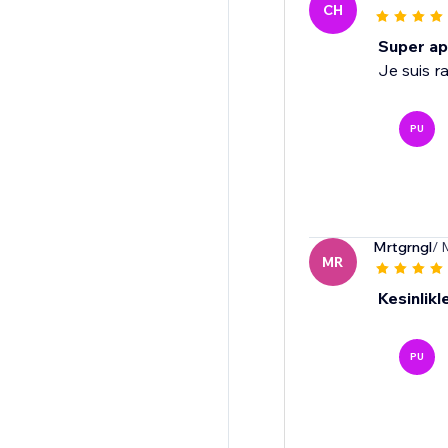
CH
Super app
Je suis ra
PU
Mrtgrngl
/ 
MR
Kesinlikle
PU