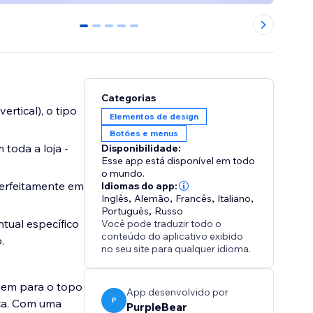
0
1
2
3
4
Categorias
ertical), o tipo
Elementos de design
Botões e menus
 toda a loja -
Disponibilidade:
Esse app está disponível em todo
o mundo.
perfeitamente em
Idiomas do app:
Inglês
,
Alemão
,
Francês
,
Italiano
,
Português
,
Russo
tual específico
Você pode traduzir todo o
conteúdo do aplicativo exibido
.
no seu site para qualquer idioma.
agem para o topo
App desenvolvido por
P
rca. Com uma
PurpleBear