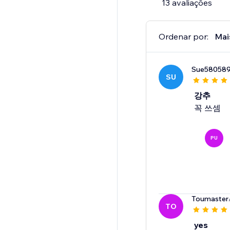
13 avaliações
Ordenar por:
Mai
Sue58058
SU
강추
꼭 쓰셈
PU
Toumaster
TO
yes