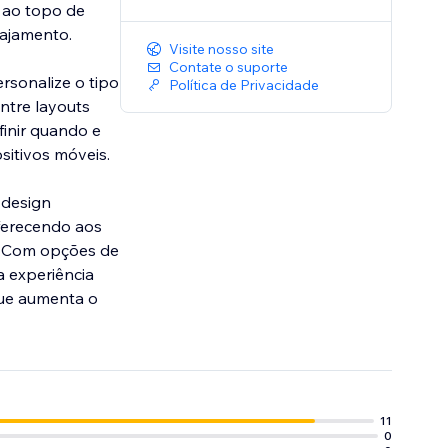
e ao topo de
gajamento.
Visite nosso site
Contate o suporte
ersonalize o tipo
Política de Privacidade
entre layouts
finir quando e
sitivos móveis.
 design
oferecendo aos
o. Com opções de
a experiência
que aumenta o
11
0