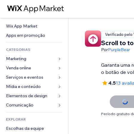
Wix App Market
Verificado pelo
Apps em promoção
Scroll to t
Por
PurpleBear
CATEGORIAS
Marketing
Garanta uma 
Venda online
Anúncios
o botão de vol
Mobile
Serviços e eventos
Apps para lojas
4.5
13 avali
Análises
Frete e entrega
Mídia e conteúdo
Hotéis
Redes sociais
Botões de venda
Eventos
Elementos de design
Galeria
SEO
Cursos online
Restaurantes
Músicas
Mapas e navegação
Comunicação 
Engajamento
Impressão sob demanda
Imobiliária
Podcasts
Privacidade e segurança
Formulários
Período gratuito de
Listas do site
Contabilidade
EXPLORAR
Meus agendamentos
Fotografia
Relógio
Blog
Email
Cupons e fidelidade
Escolhas da equipe
Vídeo
Templates de página
Enquetes