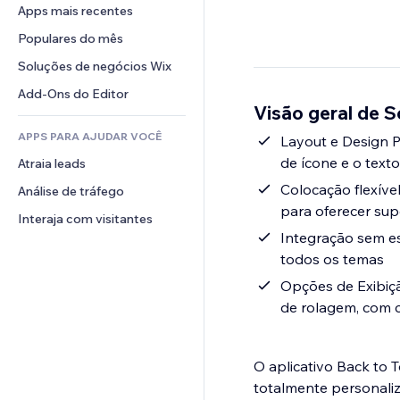
Conversão
Soluções de armazenamento
Apps mais recentes
PDF
Efeitos de imagem
Chat
Dropshipping
Compartilhamento de arquivos
Populares do mês
Botões e menus
Comentários
Preços e assinaturas
Notícias
Banners e selos
Soluções de negócios Wix
Telefone
Financiamento coletivo
Serviços de conteúdo
Calculadoras
Comunidade
Add-Ons do Editor
Alimentos e bebidas
Visão geral de Sc
Efeitos de texto
Busca
Avaliações e depoimentos
APPS PARA AJUDAR VOCÊ
Previsão do tempo
Layout e Design Pe
CRM
de ícone e o texto
Atraia leads
Tabelas e gráficos
Colocação flexível
Análise de tráfego
para oferecer sup
Interaja com visitantes
Integração sem es
todos os temas
Opções de Exibiçã
de rolagem, com c
O aplicativo Back to 
totalmente personaliz