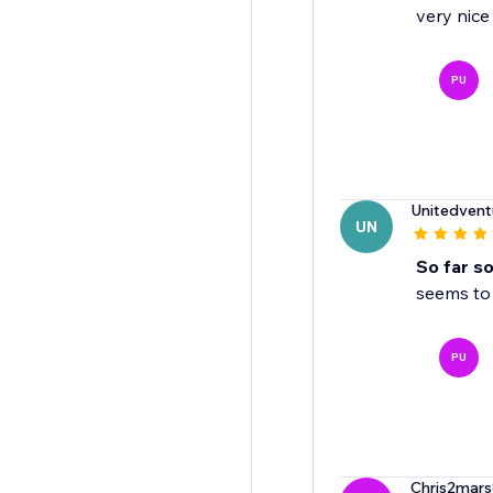
very nice
PU
Unitedventu
UN
So far s
seems to 
PU
Chris2mar