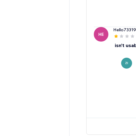
Hello7331
HE
isn’t usa
ZI