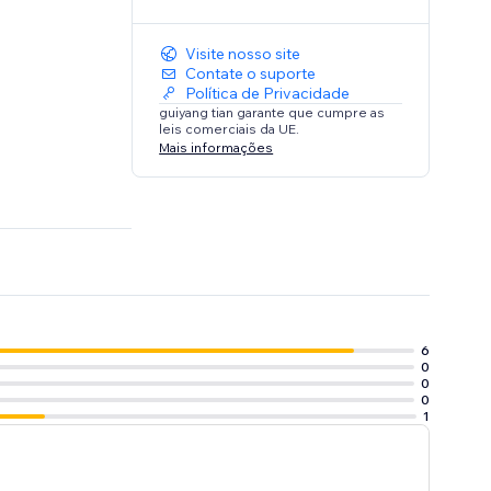
Visite nosso site
Contate o suporte
Política de Privacidade
guiyang tian garante que cumpre as
leis comerciais da UE.
Mais informações
6
0
0
0
1