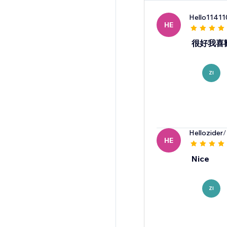
Hello11411
HE
很好我喜
ZI
Hellozider
/
HE
Nice
ZI