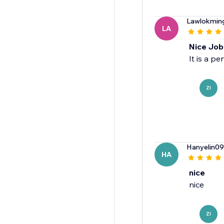
Lawlokmin
LA
Nice Job
It is a p
ZI
Hanyelin0
HA
nice
nice
ZI