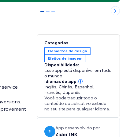
0
1
2
Categorias
Elementos de design
Efeitos de imagem
Disponibilidade:
Esse app está disponível em todo
o mundo.
Idiomas do app:
service.
Inglês
,
Chinês
,
Espanhol
,
Francês
,
Japonês
Você pode traduzir todo o
nversions.
conteúdo do aplicativo exibido
 improvement
no seu site para qualquer idioma.
App desenvolvido por
ZI
Zider INK