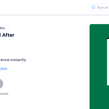
 Wix
 After
rence instantly
ções
onível