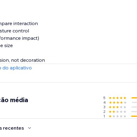
pare interaction
sture control
rformance impact)
e size
sion, not decoration
 do aplicativo
5
ção média
4
3
2
1
s recentes