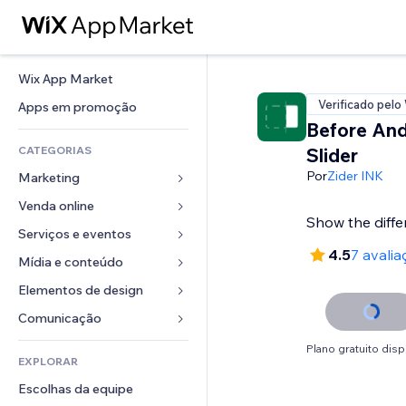
Wix App Market
Verificado pelo
Apps em promoção
Before And
CATEGORIAS
Slider
Por
Zider INK
Marketing
Venda online
Anúncios
Show the diffe
Mobile
Serviços e eventos
Apps para lojas
4.5
7 avalia
Análises
Frete e entrega
Mídia e conteúdo
Hotéis
Redes sociais
Botões de venda
Eventos
Elementos de design
Galeria
SEO
Cursos online
Restaurantes
Músicas
Mapas e navegação
Comunicação 
Engajamento
Impressão sob demanda
Imobiliária
Podcasts
Privacidade e segurança
Formulários
Plano gratuito disp
Listas do site
Contabilidade
EXPLORAR
Meus agendamentos
Fotografia
Relógio
Blog
Email
Cupons e fidelidade
Escolhas da equipe
Vídeo
Templates de página
Enquetes