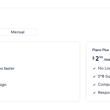
Mensal
Plano Plus
2
90
$
/m
No Lo
s faster
5*8 S
Compa
sign
Respo