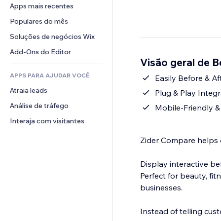
Conversão
Soluções de armazenamento
Apps mais recentes
PDF
Efeitos de imagem
Chat
Dropshipping
Compartilhamento de arquivos
Populares do mês
Botões e menus
Comentários
Preços e assinaturas
Notícias
Banners e selos
Soluções de negócios Wix
Telefone
Financiamento coletivo
Serviços de conteúdo
Calculadoras
Comunidade
Add-Ons do Editor
Alimentos e bebidas
Visão geral de B
Efeitos de texto
Busca
Avaliações e depoimentos
APPS PARA AJUDAR VOCÊ
Previsão do tempo
Easily Before & Af
CRM
Atraia leads
Tabelas e gráficos
Plug & Play Integr
Análise de tráfego
Mobile-Friendly &
Interaja com visitantes
Zider Compare helps c
Display interactive b
Perfect for beauty, fi
businesses.
Instead of telling cu