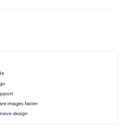
ês
go
upport
re images faster
nsive design