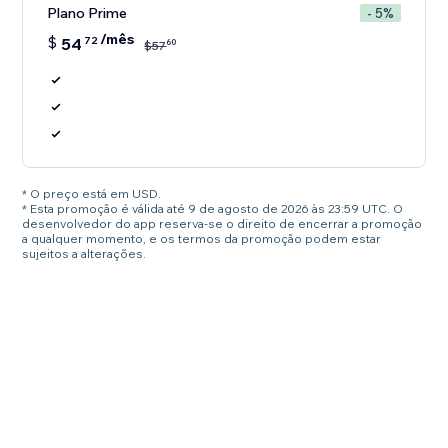
Plano Prime
- 5%
/mês
$
54
72
60
$
57
* O preço está em USD.
* Esta promoção é válida até 9 de agosto de 2026 às 23:59 UTC. O
desenvolvedor do app reserva-se o direito de encerrar a promoção
a qualquer momento, e os termos da promoção podem estar
sujeitos a alterações.