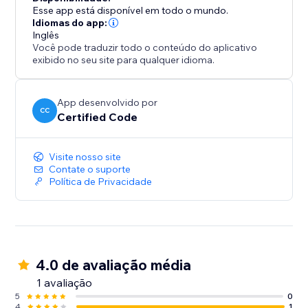
Esse app está disponível em todo o mundo.
Mantém uma base de membros genuína e
Idiomas do app:
Inglês
confiável\n\nReduz spam e cadastros de bots
Você pode traduzir todo o conteúdo do aplicativo
automaticamente
exibido no seu site para qualquer idioma.
Economiza tempo gerenciando contas falsas
App desenvolvido por
CC
Certified Code
Mantém o controle com ferramentas flexíveis de
administração
Visite nosso site
Proteja sua plataforma, aumente a confiança da
Contate o suporte
Política de Privacidade
comunidade e garanta que apenas membros válidos
entrem, a partir de hoje.
4.0 de avaliação média
1 avaliação
5
0
4
1