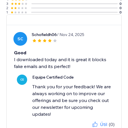
3
0
2
0
1
0
Schofieldh06
/ Nov 24, 2025
SC
Good
I downloaded today and it is great it blocks
fake emails and its perfect!
Equipe Certified Code
CE
Thank you for your feedback! We are
always working on to improve our
offerings and be sure you check out
our newsletter for upcoming
updates!
Útil
(0)