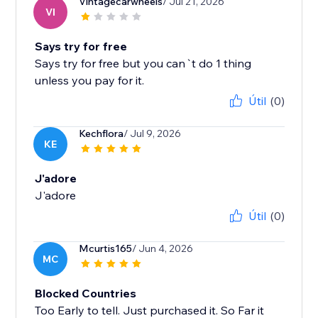
Vintagecarwheels
/ Jul 21, 2026
VI
Says try for free
Says try for free but you can`t do 1 thing
unless you pay for it.
Útil
(0)
Kechflora
/ Jul 9, 2026
KE
J'adore
J'adore
Útil
(0)
Mcurtis165
/ Jun 4, 2026
MC
Blocked Countries
Too Early to tell. Just purchased it. So Far it