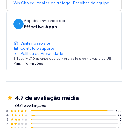
Wix Choice
,
Análise de tráfego
,
Escolhas da equipe
App desenvolvido por
EA
Effective Apps
Visite nosso site
Contate o suporte
Política de Privacidade
Effectify LTD garante que cumpre as leis comerciais da UE.
Mais informações
4.7 de avaliação média
681 avaliações
5
633
4
22
3
5
2
4
1
17