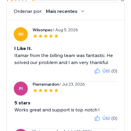
Ordenar por:
Mais recentes
Wilsonpec
/ Aug 5, 2026
WI
I Like It.
Itamar from the billing team was fantastic. He
solved our problem and I am very thankful.
Útil
(0)
Pierremardon
/ Jul 23, 2026
PI
5 stars
Works great and support is top notch !
Útil
(0)