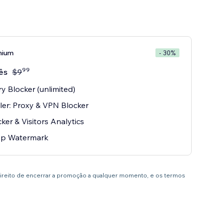
mium
- 30%
99
ês
$
9
y Blocker (unlimited)
ller: Proxy & VPN Blocker
cker & Visitors Analytics
p Watermark
direito de encerrar a promoção a qualquer momento, e os termos