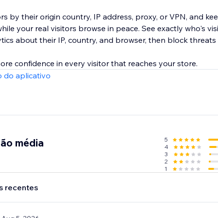
ors by their origin country, IP address, proxy, or VPN, and k
ile your real visitors browse in peace. See exactly who's visi
ytics about their IP, country, and browser, then block threats 
more confidence in every visitor that reaches your store.
 do aplicativo
5
ção média
4
3
2
1
s recentes