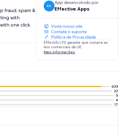
App desenvolvido por
EA
Effective Apps
eep fraud, spam &
ting with
with one click.
Visite nosso site
Contate o suporte
Política de Privacidade
Effectify LTD garante que cumpre as
leis comerciais da UE.
Mais informações
633
22
5
4
17