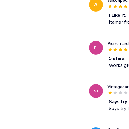
Wilsonpec
WI
I Like It.
Itamar fr
Pierremar
PI
5 stars
Works gre
Vintagecar
VI
Says try 
Says try 