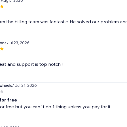
/ Aug 5, 2026
om the billing team was fantastic. He solved our problem and
don
/ Jul 23, 2026
at and support is top notch !
wheels
/ Jul 21, 2026
for free
for free but you can`t do 1 thing unless you pay for it.