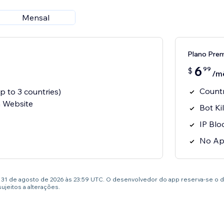
Mensal
Plano Pre
6
99
$
/m
Countr
p to 3 countries)
 Website
Bot Ki
IP Blo
No Ap
té 31 de agosto de 2026 às 23:59 UTC. O desenvolvedor do app reserva-se o 
jeitos a alterações.