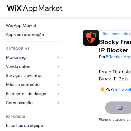
Wix App Market
Recomendado p
Apps em promoção
Blocky Frau
CATEGORIAS
IP Blocker
Por
Effective Ap
Marketing
Venda online
Anúncios
Fraud Filter: A
Mobile
Serviços e eventos
Apps para lojas
Block IP, Bots
Análises
Frete e entrega
Mídia e conteúdo
Hotéis
4.7
681 ava
Redes sociais
Botões de venda
Eventos
Elementos de design
Galeria
SEO
Cursos online
Restaurantes
Músicas
Mapas e navegação
Comunicação 
Engajamento
Impressão sob demanda
Imobiliária
Podcasts
Privacidade e segurança
Formulários
Listas do site
Contabilidade
EXPLORAR
Meus agendamentos
Fotografia
Relógio
Blog
Plano gratuito disp
Email
Cupons e fidelidade
Escolhas da equipe
Vídeo
Templates de página
Enquetes