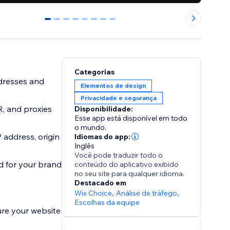
0
1
2
3
4
5
6
7
Categorias
ddresses and
Elementos de design
Privacidade e segurança
R, and proxies
Disponibilidade:
Esse app está disponível em todo
o mundo.
IP address, origin
Idiomas do app:
Inglês
Você pode traduzir todo o
d for your brand
conteúdo do aplicativo exibido
no seu site para qualquer idioma.
Destacado em
Wix Choice
,
Análise de tráfego
,
Escolhas da equipe
ure your website