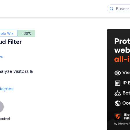
elo Wix
- 30%
d Filter
ps
nalyze visitors &
liações
onível