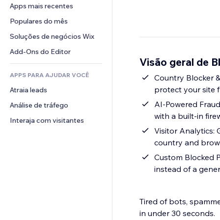
Conversão
Soluções de armazenamento
Apps mais recentes
PDF
Efeitos de imagem
Chat
Dropshipping
Compartilhamento de arquivos
Populares do mês
Botões e menus
Comentários
Preços e assinaturas
Notícias
Banners e selos
Soluções de negócios Wix
Telefone
Financiamento coletivo
Serviços de conteúdo
Calculadoras
Comunidade
Add-Ons do Editor
Alimentos e bebidas
Visão geral de B
Efeitos de texto
Busca
Avaliações e depoimentos
APPS PARA AJUDAR VOCÊ
Previsão do tempo
Country Blocker & 
CRM
protect your site
Atraia leads
Tabelas e gráficos
AI-Powered Fraud 
Análise de tráfego
with a built-in fi
Interaja com visitantes
Visitor Analytics: 
country and brow
Custom Blocked Pa
instead of a gener
Tired of bots, spammer
in under 30 seconds.