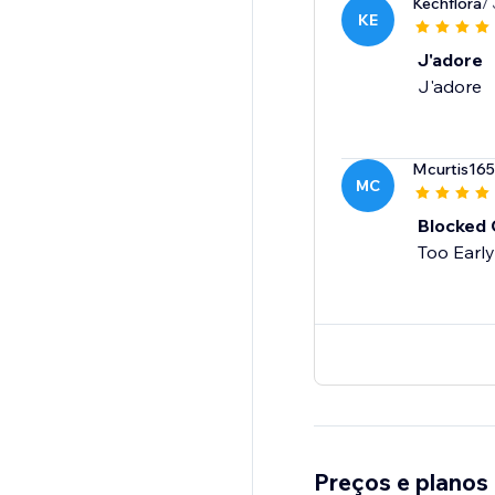
Kechflora
/
KE
J'adore
J'adore
Mcurtis165
MC
Blocked 
Too Early
Preços e planos