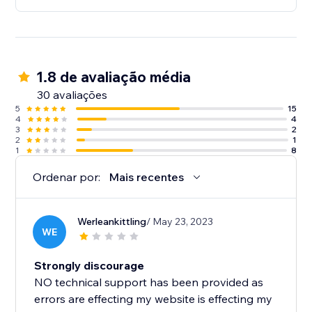
1.8 de avaliação média
30 avaliações
5
15
4
4
3
2
2
1
1
8
Ordenar por:
Mais recentes
Werleankittling
/ May 23, 2023
WE
Strongly discourage
NO technical support has been provided as
errors are effecting my website is effecting my