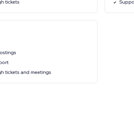
h tickets
Suppor
postings
port
h tickets and meetings