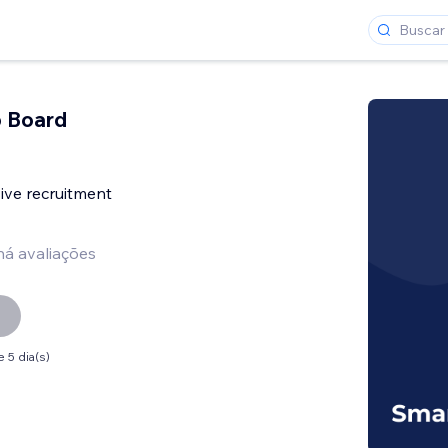
b Board
ve recruitment
há avaliações
 5 dia(s)