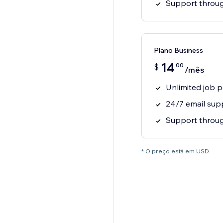
Support throug
Plano Business
14
00
$
/mês
Unlimited job 
24/7 email sup
Support throug
* O preço está em USD.