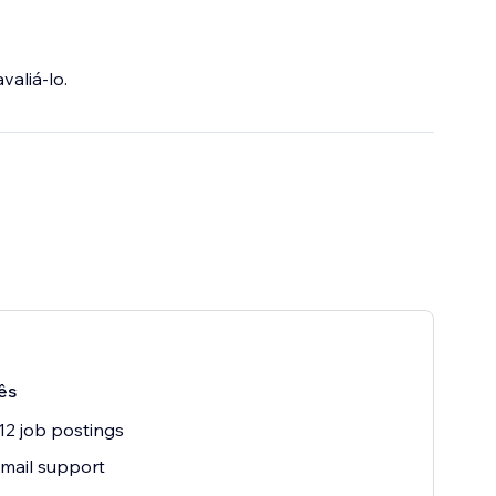
valiá-lo.
ês
12 job postings
mail support