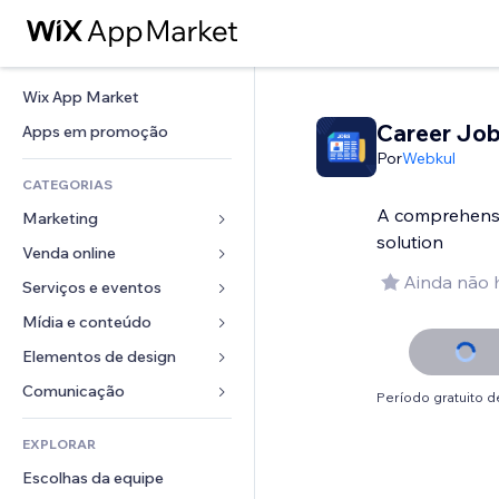
Wix App Market
Career Jo
Apps em promoção
Por
Webkul
CATEGORIAS
A comprehensi
Marketing
solution
Venda online
Anúncios
Ainda não 
Mobile
Serviços e eventos
Apps para lojas
Análises
Frete e entrega
Mídia e conteúdo
Hotéis
Redes sociais
Botões de venda
Eventos
Elementos de design
Galeria
SEO
Cursos online
Restaurantes
Músicas
Mapas e navegação
Comunicação 
Período gratuito de
Engajamento
Impressão sob demanda
Imobiliária
Podcasts
Privacidade e segurança
Formulários
Listas do site
Contabilidade
EXPLORAR
Meus agendamentos
Fotografia
Relógio
Blog
Email
Cupons e fidelidade
Escolhas da equipe
Vídeo
Templates de página
Enquetes