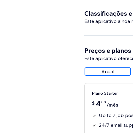
Classificações e
Este aplicativo ainda
Preços e planos
Este aplicativo oferec
Anual
Plano Starter
4
00
$
/mês
Up to 7 job po
24/7 email sup