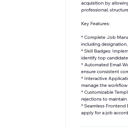
acquisition by allowi
professional, structure
Key Features:
* Complete Job Manage
including designation,
* Skill Badges: Implem
identify top candidate
* Automated Email Wor
ensure consistent com
* Interactive Applicat
manage the workflow f
* Customizable Templat
rejections to maintain
* Seamless Frontend Ex
apply for a job accord