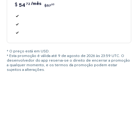
/mês
$
54
72
60
$
57
* O preço está em USD.
* Esta promoção é válida até 9 de agosto de 2026 às 23:59 UTC. O
desenvolvedor do app reserva-se o direito de encerrar a promoção
a qualquer momento, e os termos da promoção podem estar
sujeitos a alterações.