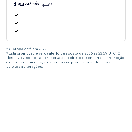
/mês
$
54
72
60
$
57
* O preço está em USD.
* Esta promoção é válida até 16 de agosto de 2026 às 23:59 UTC. O
desenvolvedor do app reserva-se o direito de encerrar a promoção
a qualquer momento, e os termos da promoção podem estar
sujeitos a alterações.