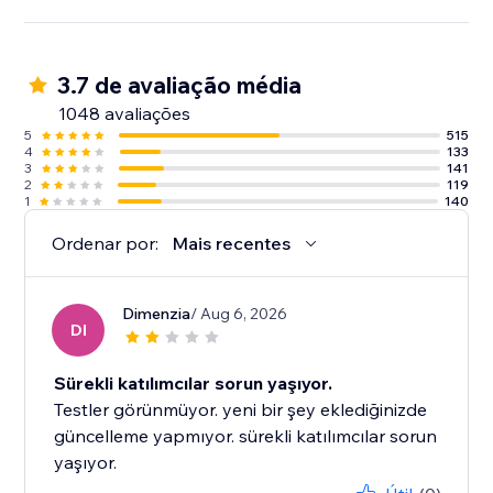
3.7 de avaliação média
1048 avaliações
5
515
4
133
3
141
2
119
1
140
Ordenar por:
Mais recentes
Dimenzia
/ Aug 6, 2026
DI
Sürekli katılımcılar sorun yaşıyor.
Testler görünmüyor. yeni bir şey eklediğinizde
güncelleme yapmıyor. sürekli katılımcılar sorun
yaşıyor.