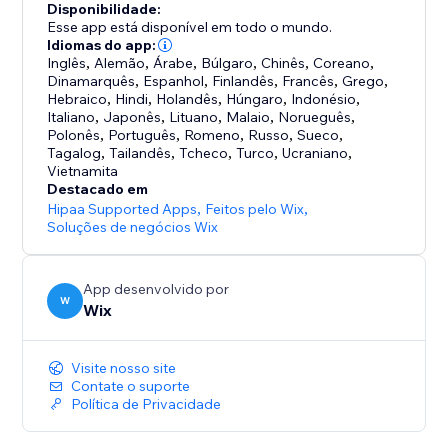
Disponibilidade:
Esse app está disponível em todo o mundo.
Idiomas do app:
Inglês
,
Alemão
,
Árabe
,
Búlgaro
,
Chinês
,
Coreano
,
Dinamarquês
,
Espanhol
,
Finlandês
,
Francês
,
Grego
,
Hebraico
,
Hindi
,
Holandês
,
Húngaro
,
Indonésio
,
Italiano
,
Japonês
,
Lituano
,
Malaio
,
Norueguês
,
Polonês
,
Português
,
Romeno
,
Russo
,
Sueco
,
Tagalog
,
Tailandês
,
Tcheco
,
Turco
,
Ucraniano
,
Vietnamita
Destacado em
Hipaa Supported Apps
,
Feitos pelo Wix
,
Soluções de negócios Wix
App desenvolvido por
W
Wix
Visite nosso site
Contate o suporte
Política de Privacidade