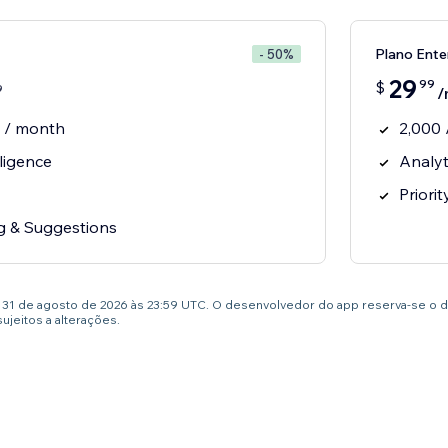
Plano Ente
- 50%
29
99
$
9
/
s / month
2,000 
ligence
Analy
Priori
ng & Suggestions
té 31 de agosto de 2026 às 23:59 UTC. O desenvolvedor do app reserva-se o 
jeitos a alterações.