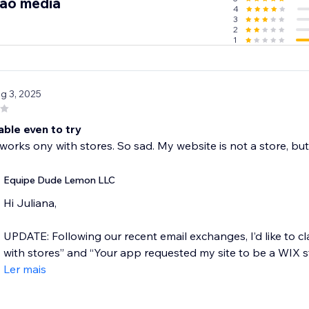
ção média
4
3
2
1
ug 3, 2025
able even to try
works ony with stores. So sad. My website is not a store, but
Equipe Dude Lemon LLC
Hi Juliana,
UPDATE: Following our recent email exchanges, I’d like to cl
with stores” and “Your app requested my site to be a WIX sto
Ler mais