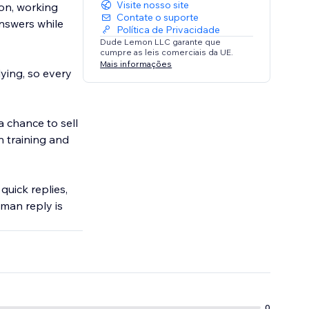
Visite nosso site
ion, working
Contate o suporte
nswers while
Política de Privacidade
Dude Lemon LLC garante que
cumpre as leis comerciais da UE.
Mais informações
ying, so every
 chance to sell
n training and
quick replies,
uman reply is
0