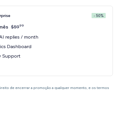
rprise
- 50%
99
mês
$
59
AI replies / month
tics Dashboard
ty Support
direito de encerrar a promoção a qualquer momento, e os termos