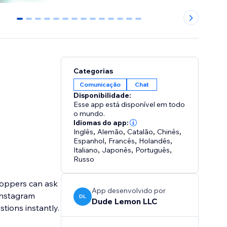
0
1
2
3
4
5
6
7
8
9
10
11
12
13
Categorias
Comunicação
Chat
Disponibilidade:
Esse app está disponível em todo
o mundo.
Idiomas do app:
Inglês
,
Alemão
,
Catalão
,
Chinês
,
Espanhol
,
Francês
,
Holandês
,
Italiano
,
Japonês
,
Português
,
Russo
hoppers can ask
App desenvolvido por
Instagram
DL
Dude Lemon LLC
ions instantly.