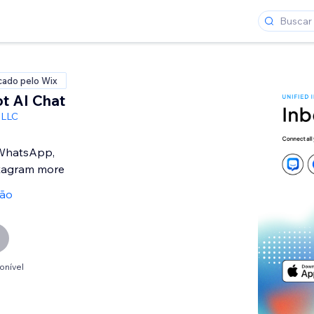
icado pelo Wix
ot AI Chat
 LLC
 WhatsApp,
tagram more
ção
onível