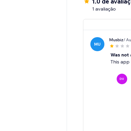
1.0 de avalia
1 avaliação
Musbiz
/ A
MU
Was not 
This app 
DU