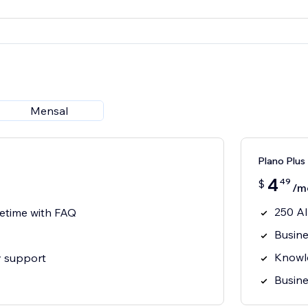
Mensal
Plano Plus
4
49
$
/m
250 AI
fetime with FAQ
Busine
Knowle
y support
Busine