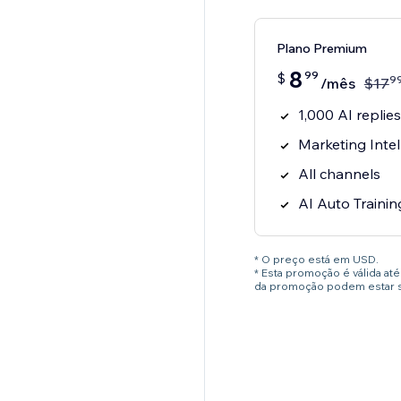
Plano Premium
8
99
$
9
/mês
$
17
1,000 AI replie
Marketing Intel
All channels
AI Auto Traini
* O preço está em USD.
* Esta promoção é válida a
da promoção podem estar su