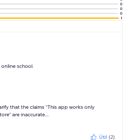
0
0
0
1
 online school.
arify that the claims “This app works only
re” are inaccurate....
Útil
(2)