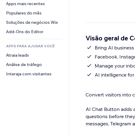
Conversão
Soluções de armazenamento
Apps mais recentes
PDF
Efeitos de imagem
Chat
Dropshipping
Compartilhamento de arquivos
Populares do mês
Botões e menus
Comentários
Preços e assinaturas
Notícias
Banners e selos
Soluções de negócios Wix
Telefone
Financiamento coletivo
Serviços de conteúdo
Calculadoras
Comunidade
Add-Ons do Editor
Alimentos e bebidas
Visão geral de C
Efeitos de texto
Busca
Avaliações e depoimentos
APPS PARA AJUDAR VOCÊ
Previsão do tempo
Bring AI business 
CRM
Atraia leads
Tabelas e gráficos
Facebook, Instag
Análise de tráfego
Manage your inbo
Interaja com visitantes
AI intelligence fo
Convert visitors into 
AI Chat Button adds 
questions before they
messages, Telegram a