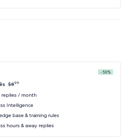
- 50%
99
ês
$
8
 replies / month
ss Intelligence
dge base & training rules
ss hours & away replies