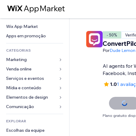
Wix App Market
- 50%
Verif
Apps em promoção
ConvertPil
Por
Dude Lemon
CATEGORIAS
Marketing
AI agents for
Venda online
Anúncios
Facebook, Ins
Mobile
Serviços e eventos
Apps para lojas
1.0
1 avalia
Análises
Frete e entrega
Mídia e conteúdo
Hotéis
Redes sociais
Botões de venda
Eventos
Elementos de design
Galeria
SEO
Cursos online
Restaurantes
Músicas
Mapas e navegação
Comunicação 
Engajamento
Impressão sob demanda
Imobiliária
Podcasts
Privacidade e segurança
Formulários
Plano gratuito disp
Listas do site
Contabilidade
EXPLORAR
Meus agendamentos
Fotografia
Relógio
Blog
Email
Cupons e fidelidade
Escolhas da equipe
Vídeo
Templates de página
Enquetes