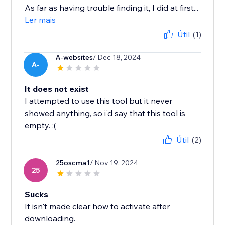
As far as having trouble finding it, I did at first...
Ler mais
Útil
(1)
A-websites
/ Dec 18, 2024
A-
It does not exist
I attempted to use this tool but it never
showed anything, so i'd say that this tool is
empty. :(
Útil
(2)
25oscma1
/ Nov 19, 2024
25
Sucks
It isn't made clear how to activate after
downloading.