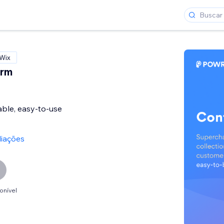
 Wix
orm
able, easy-to-use
liações
onível