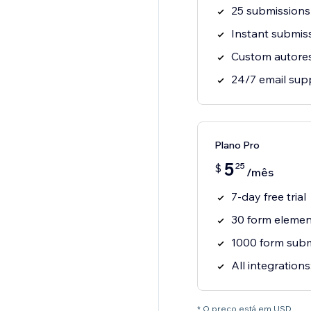
25 submissions
Instant submiss
Custom autore
24/7 email sup
Plano Pro
5
25
$
/mês
7-day free trial
30 form elemen
1000 form sub
All integration
* O preço está em USD.