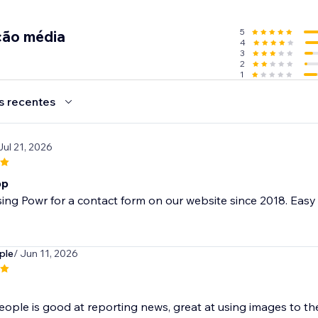
nt:
5
ção média
4
imp for contact syncing
3
responder emails
2
1
ith Google Sheets
 of apps via Zapier
s recentes
with PayPal and Stripe
Jul 21, 2026
pp
ing Powr for a contact form on our website since 2018. Easy
ple
/ Jun 11, 2026
eople is good at reporting news, great at using images to the