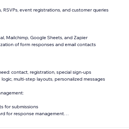
ps, RSVPs, event registrations, and customer queries
Pal, Mailchimp, Google Sheets, and Zapier
zation of form responses and email contacts
need: contact, registration, special sign-ups
l logic, multi-step layouts, personalized messages
anagement:
ts for submissions
oard for response management
d Captcha for security