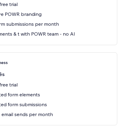
ree trial
e POWR branding
orm submissions per month
ments & t with POWR team - no AI
ness
ês
ree trial
ted form elements
ted form submissions
 email sends per month