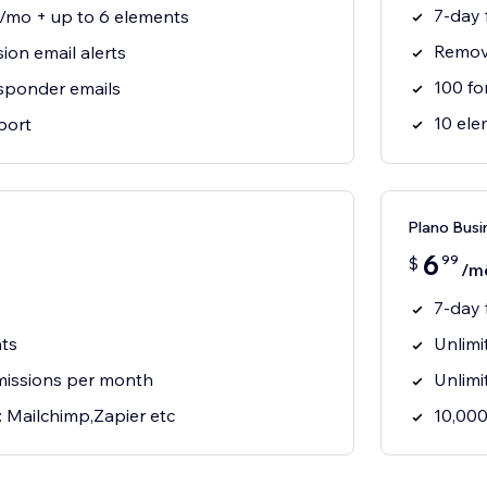
7-day f
/mo + up to 6 elements
Remov
ion email alerts
100 f
sponder emails
10 ele
port
Plano Busi
6
99
$
/m
7-day f
ts
Unlimi
missions per month
Unlimi
s: Mailchimp,Zapier etc
10,000