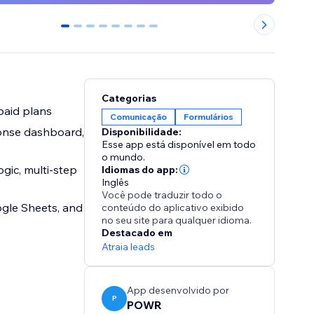
0
1
2
3
4
5
6
7
Categorias
 paid plans
Comunicação
Formulários
ponse dashboard,
Disponibilidade:
Esse app está disponível em todo
o mundo.
ogic, multi-step
Idiomas do app:
Inglês
Você pode traduzir todo o
ogle Sheets, and
conteúdo do aplicativo exibido
no seu site para qualquer idioma.
Destacado em
Atraia leads
App desenvolvido por
P
POWR