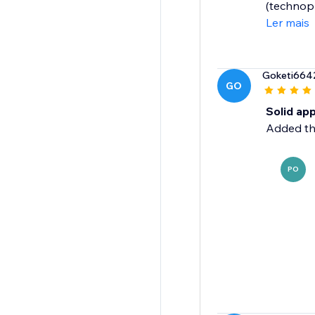
(technoph
Ler mais
Goketi664
GO
Solid ap
Added thi
PO