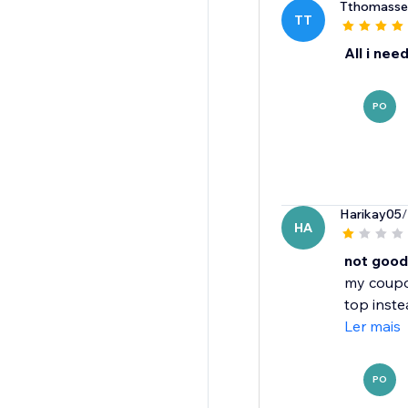
Tthomasse
TT
All i nee
PO
Harikay05
/
HA
not good
my coupon
top inste
Ler mais
PO