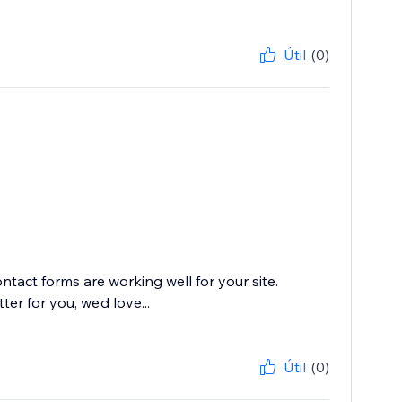
Útil
(0)
tact forms are working well for your site.
r for you, we’d love...
Útil
(0)