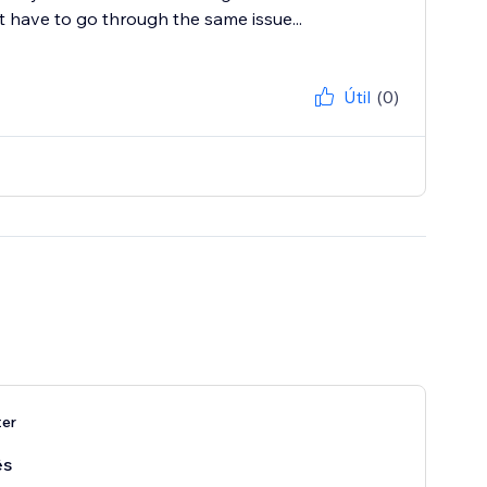
 have to go through the same issue...
Útil
(0)
ter
ês