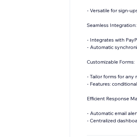
- Versatile for sign-u
Seamless Integration:
- Integrates with Pay
- Automatic synchroni
Customizable Forms:
- Tailor forms for any 
- Features: conditiona
Efficient Response M
- Automatic email aler
- Centralized dashb
- Submission limits an