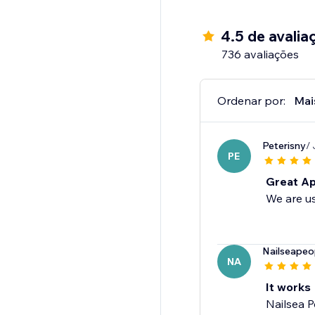
Workflow Empowerme
4.5 de avalia
- Connect with Mailch
736 avaliações
- Create custom auto
- Real-time syncing w
- Access to thousands
Ordenar por:
Mai
- Payment processing 
Peterisny
/ 
PE
Great A
We are us
Nailseapeo
NA
It works
Nailsea P