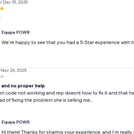
/ Dec 15, 2025
d
Equipe POWR
We're happy to see that you had a 5-Star experience with
 Nov 26, 2025
 and no proper help
 code not working and rep doesnt how to fix it and that ha
ad of fixing the problem she is selling me...
Equipe POWR
Hi there! Thanks for sharing your experience, and I’m really 