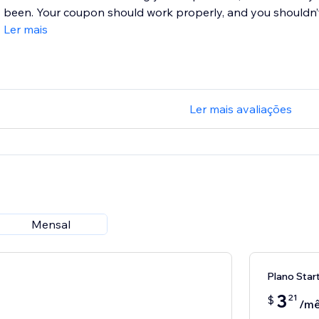
been. Your coupon should work properly, and you shouldn’t
Ler mais
Ler mais avaliações
Mensal
Plano Star
3
21
$
/m