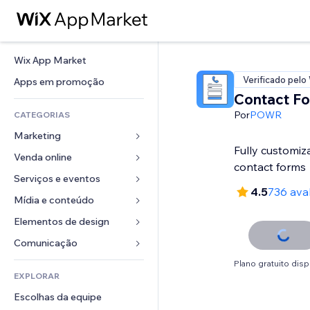
Wix App Market
Verificado pelo
Apps em promoção
Contact F
Por
POWR
CATEGORIAS
Marketing
Fully customiz
Venda online
Anúncios
contact forms
Mobile
Serviços e eventos
Apps para lojas
4.5
736 ava
Análises
Frete e entrega
Mídia e conteúdo
Hotéis
Redes sociais
Botões de venda
Eventos
Elementos de design
Galeria
SEO
Cursos online
Restaurantes
Músicas
Mapas e navegação
Comunicação 
Engajamento
Impressão sob demanda
Imobiliária
Podcasts
Privacidade e segurança
Formulários
Plano gratuito disp
Listas do site
Contabilidade
EXPLORAR
Meus agendamentos
Fotografia
Relógio
Blog
Email
Cupons e fidelidade
Escolhas da equipe
Vídeo
Templates de página
Enquetes