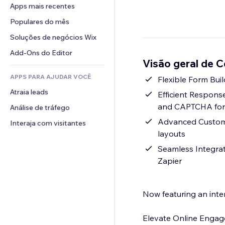
Conversão
Soluções de armazenamento
Apps mais recentes
PDF
Efeitos de imagem
Chat
Dropshipping
Compartilhamento de arquivos
Populares do mês
Botões e menus
Comentários
Preços e assinaturas
Notícias
Banners e selos
Soluções de negócios Wix
Telefone
Financiamento coletivo
Serviços de conteúdo
Calculadoras
Comunidade
Add-Ons do Editor
Alimentos e bebidas
Visão geral de 
Efeitos de texto
Busca
Avaliações e depoimentos
APPS PARA AJUDAR VOCÊ
Previsão do tempo
Flexible Form Buil
CRM
Atraia leads
Tabelas e gráficos
Efficient Respons
and CAPTCHA for 
Análise de tráfego
Advanced Customiza
Interaja com visitantes
layouts
Seamless Integrat
Zapier
Now featuring an inter
Elevate Online Engag