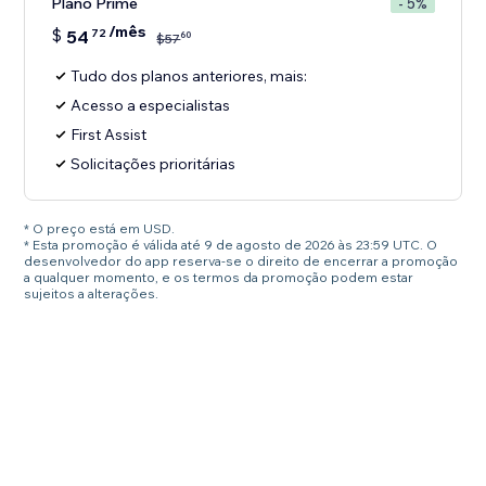
Plano Prime
- 5%
/mês
$
54
72
60
$
57
Tudo dos planos anteriores, mais:
Acesso a especialistas
First Assist
Solicitações prioritárias
* O preço está em USD.
* Esta promoção é válida até 9 de agosto de 2026 às 23:59 UTC. O
desenvolvedor do app reserva-se o direito de encerrar a promoção
a qualquer momento, e os termos da promoção podem estar
sujeitos a alterações.