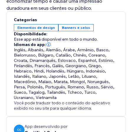
economizar tempo e causar uma impressão
duradoura em seus clientes ou público.
Categorias
Elementos de design
Banners e selos
Disponibilidade:
Esse app está disponível em todo o mundo.
Idiomas do app:
Inglês
,
Albanês
,
Alemão
,
Árabe
,
Armênio
,
Basco
,
Bielorrusso
,
Búlgaro
,
Catalão
,
Chinês
,
Coreano
,
Croata
,
Dinamarquês
,
Eslovaco
,
Espanhol
,
Estónio
,
Finlandês
,
Francês
,
Galês
,
Georgiano
,
Grego
,
Hebraico
,
Hindi
,
Holandês
,
Húngaro
,
Indonésio
,
Islandês
,
Italiano
,
Japonês
,
Letão
,
Lituano
,
Macedônio
,
Malaio
,
Marata
,
Mongol
,
Norueguês
,
Persa
,
Polonês
,
Português
,
Romeno
,
Russo
,
Sérvio
,
Sueco
,
Tagalog
,
Tailandês
,
Tcheco
,
Turco
,
Ucraniano
,
Vietnamita
Você pode traduzir todo o conteúdo do aplicativo
exibido no seu site para qualquer idioma.
App desenvolvido por
CC