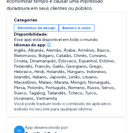
economizar tempo e causar uma impressão
duradoura em seus clientes ou público.
Categorias
Elementos de design
Banners e selos
Disponibilidade:
Esse app está disponível em todo o mundo.
Idiomas do app:
Inglês
,
Albanês
,
Alemão
,
Árabe
,
Armênio
,
Basco
,
Bielorrusso
,
Búlgaro
,
Catalão
,
Chinês
,
Coreano
,
Croata
,
Dinamarquês
,
Eslovaco
,
Espanhol
,
Estónio
,
Finlandês
,
Francês
,
Galês
,
Georgiano
,
Grego
,
Hebraico
,
Hindi
,
Holandês
,
Húngaro
,
Indonésio
,
Islandês
,
Italiano
,
Japonês
,
Letão
,
Lituano
,
Macedônio
,
Malaio
,
Marata
,
Mongol
,
Norueguês
,
Persa
,
Polonês
,
Português
,
Romeno
,
Russo
,
Sérvio
,
Sueco
,
Tagalog
,
Tailandês
,
Tcheco
,
Turco
,
Ucraniano
,
Vietnamita
Você pode traduzir todo o conteúdo do aplicativo
exibido no seu site para qualquer idioma.
App desenvolvido por
CC