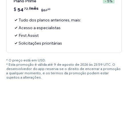
Plano Prime
- 5%
/mês
$
54
72
60
$
57
Tudo dos planos anteriores, mais:
Acesso a especialistas
First Assist
Solicitações prioritárias
* O preço está em USD.
* Esta promoção é válida até 9 de agosto de 2026 às 23:59 UTC. O
desenvolvedor do app reserva-se o direito de encerrar a promoção
a qualquer momento, e os termos da promoção podem estar
sujeitos a alterações.