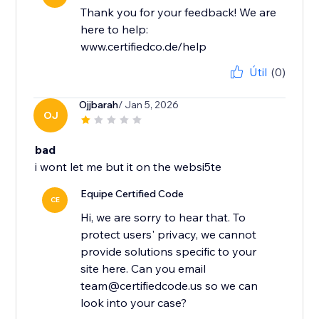
Thank you for your feedback! We are
here to help:
www.certifiedco.de/help
Útil
(0)
Ojjbarah
/ Jan 5, 2026
OJ
bad
i wont let me but it on the websi5te
Equipe Certified Code
CE
Hi, we are sorry to hear that. To
protect users' privacy, we cannot
provide solutions specific to your
site here. Can you email
team@certifiedcode.us so we can
look into your case?