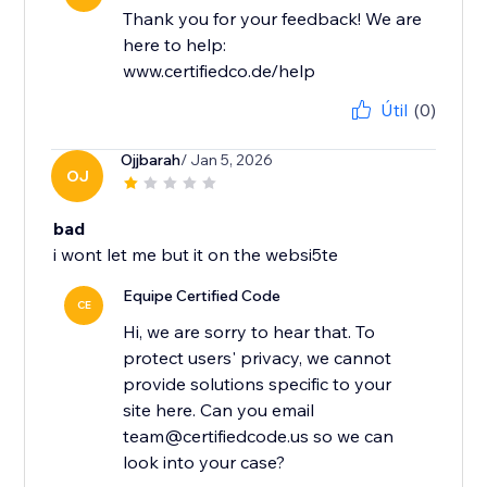
Thank you for your feedback! We are
here to help:
www.certifiedco.de/help
Útil
(0)
Ojjbarah
/ Jan 5, 2026
OJ
bad
i wont let me but it on the websi5te
Equipe Certified Code
CE
Hi, we are sorry to hear that. To
protect users' privacy, we cannot
provide solutions specific to your
site here. Can you email
team@certifiedcode.us so we can
look into your case?