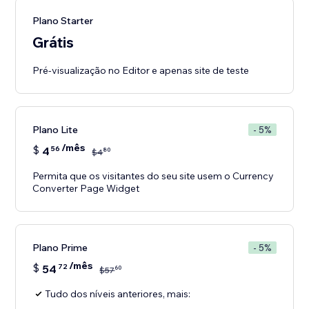
Plano Starter
Grátis
Pré-visualização no Editor e apenas site de teste
Plano Lite
- 5%
/mês
$
4
56
80
$
4
Permita que os visitantes do seu site usem o Currency
Converter Page Widget
Plano Prime
- 5%
/mês
$
54
72
60
$
57
Tudo dos níveis anteriores, mais: