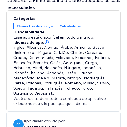
De Starter a Prime, escolha o plano adequado às suas
necessidades.
Categorias
Elementos de design
Calculadoras
Disponibilidade:
Esse app está disponível em todo o mundo.
Idiomas do app:
Inglês
,
Albanês
,
Alemão
,
Árabe
,
Armênio
,
Basco
,
Bielorrusso
,
Búlgaro
,
Catalão
,
Chinês
,
Coreano
,
Croata
,
Dinamarquês
,
Eslovaco
,
Espanhol
,
Estónio
,
Finlandês
,
Francês
,
Galês
,
Georgiano
,
Grego
,
Hebraico
,
Hindi
,
Holandês
,
Húngaro
,
Indonésio
,
Islandês
,
Italiano
,
Japonês
,
Letão
,
Lituano
,
Macedônio
,
Malaio
,
Marata
,
Mongol
,
Norueguês
,
Persa
,
Polonês
,
Português
,
Romeno
,
Russo
,
Sérvio
,
Sueco
,
Tagalog
,
Tailandês
,
Tcheco
,
Turco
,
Ucraniano
,
Vietnamita
Você pode traduzir todo o conteúdo do aplicativo
exibido no seu site para qualquer idioma.
App desenvolvido por
CC