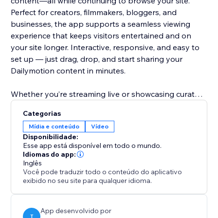
content—all while continuing to browse your site.
Perfect for creators, filmmakers, bloggers, and
businesses, the app supports a seamless viewing
experience that keeps visitors entertained and on
your site longer. Interactive, responsive, and easy to
set up — just drag, drop, and start sharing your
Dailymotion content in minutes.
Whether you’re streaming live or showcasing curated
video playlists, the Dailymotion Videos & Movies app
Categorias
gives your site a professional media presence with
Mídia e conteúdo
Vídeo
zero coding required.
Disponibilidade:
Esse app está disponível em todo o mundo.
Idiomas do app:
Inglês
Você pode traduzir todo o conteúdo do aplicativo
exibido no seu site para qualquer idioma.
App desenvolvido por
T