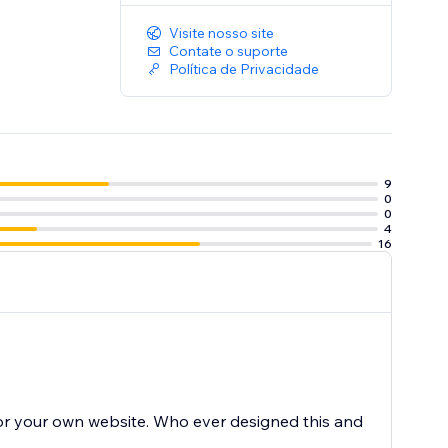
Visite nosso site
Contate o suporte
Política de Privacidade
9
0
0
4
16
for your own website. Who ever designed this and