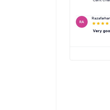
Razafarha
RA
Very goo