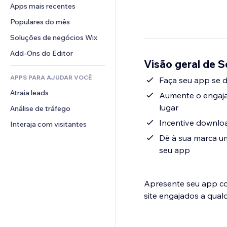
Conversão
Soluções de armazenamento
Apps mais recentes
PDF
Efeitos de imagem
Chat
Dropshipping
Compartilhamento de arquivos
Populares do mês
Botões e menus
Comentários
Preços e assinaturas
Notícias
Banners e selos
Soluções de negócios Wix
Telefone
Financiamento coletivo
Serviços de conteúdo
Calculadoras
Comunidade
Add-Ons do Editor
Alimentos e bebidas
Visão geral de 
Efeitos de texto
Busca
Avaliações e depoimentos
APPS PARA AJUDAR VOCÊ
Previsão do tempo
Faça seu app se d
CRM
Atraia leads
Tabelas e gráficos
Aumente o engaja
lugar
Análise de tráfego
Incentive downlo
Interaja com visitantes
Dê à sua marca um
seu app
Apresente seu app co
site engajados a qual