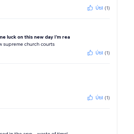
Útil
(1)
me luck on this new day I'm rea
ew supreme church courts
Útil
(1)
Útil
(1)
d in the app.... waste of time!