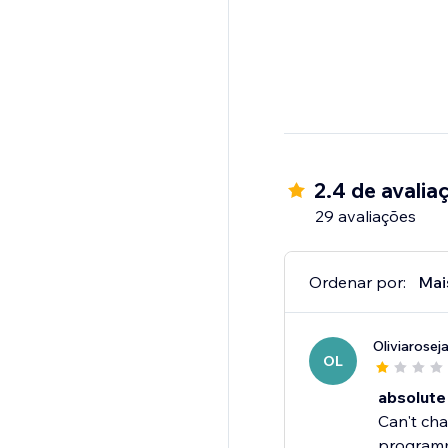
2.4 de avalia
29 avaliações
Ordenar por:
Mai
Oliviarose
OL
absolute
Can't cha
programme