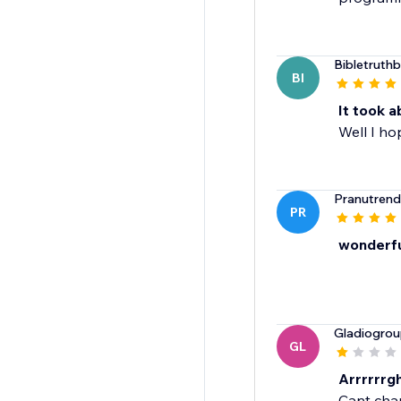
Bibletruth
BI
It took a
Well I h
Pranutrend
PR
wonderfu
Gladiogro
GL
Arrrrrrgh
Cant chan