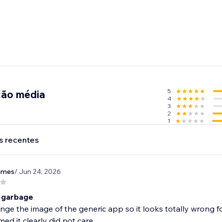
5
ção média
4
3
2
1
s recentes
james
/ Jun 24, 2026
 garbage
nge the image of the generic app so it looks totally wrong 
d it clearly did not care.