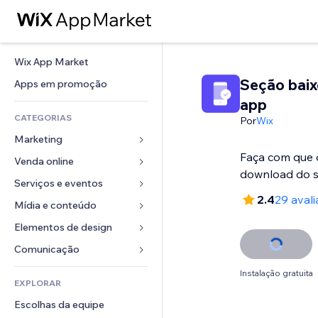
Wix App Market
Seção bai
Apps em promoção
app
CATEGORIAS
Por
Wix
Marketing
Faça com que o
Venda online
Anúncios
download do s
Mobile
Serviços e eventos
Apps para lojas
2.4
29 aval
Análises
Frete e entrega
Mídia e conteúdo
Hotéis
Redes sociais
Botões de venda
Eventos
Elementos de design
Galeria
SEO
Cursos online
Restaurantes
Músicas
Mapas e navegação
Comunicação 
Engajamento
Impressão sob demanda
Imobiliária
Podcasts
Privacidade e segurança
Formulários
Instalação gratuita
Listas do site
Contabilidade
EXPLORAR
Meus agendamentos
Fotografia
Relógio
Blog
Email
Cupons e fidelidade
Escolhas da equipe
Vídeo
Templates de página
Enquetes