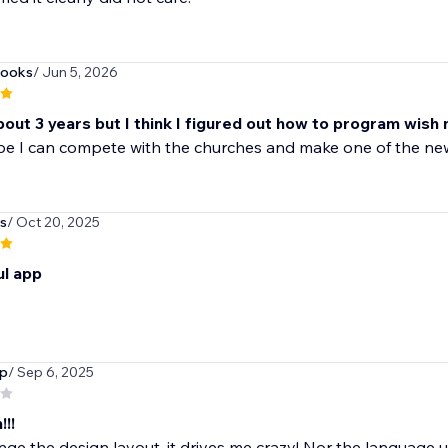
books
/ Jun 5, 2026
bout 3 years but I think I figured out how to program wish 
ope I can compete with the churches and make one of the n
s
/ Oct 20, 2025
l app
up
/ Sep 6, 2025
!!!
ge the design layout, it drives me crazy! Nor the language use