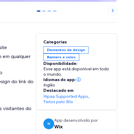
0
1
2
3
Categorias
ite
Elementos de design
o em qualquer
Banners e selos
Disponibilidade:
Esse app está disponível em todo
p
o mundo.
Idiomas do app:
sign do link do
Inglês
Destacado em
Hipaa Supported Apps
,
Feitos pelo Wix
 visitantes do
App desenvolvido por
W
Wix