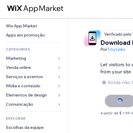
Wix App Market
Verificado pelo
Apps em promoção
Download
Por
TinyLinks
CATEGORIAS
Marketing
Let visitors t
Venda online
Anúncios
from your site
Mobile
Serviços e eventos
Apps para lojas
Ainda não 
Análises
Frete e entrega
Mídia e conteúdo
Hotéis
Redes sociais
Botões de venda
Eventos
Elementos de design
Galeria
SEO
Cursos online
Restaurantes
Músicas
Mapas e navegação
Comunicação 
Engajamento
Impressão sob demanda
Imobiliária
Podcasts
Privacidade e segurança
Formulários
A partir de $ 1,99 
Listas do site
Contabilidade
EXPLORAR
Meus agendamentos
Fotografia
Relógio
Blog
Email
Cupons e fidelidade
Escolhas da equipe
Vídeo
Templates de página
Enquetes