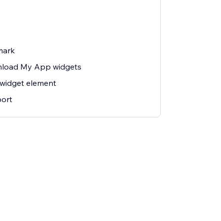
mark
nload My App widgets
widget element
ort