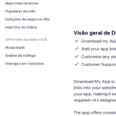
Conversão
Soluções de armazenamento
Apps mais recentes
PDF
Efeitos de imagem
Chat
Dropshipping
Compartilhamento de arquivos
Populares do mês
Botões e menus
Comentários
Preços e assinaturas
Notícias
Banners e selos
Soluções de negócios Wix
Telefone
Financiamento coletivo
Serviços de conteúdo
Calculadoras
Comunidade
Add-Ons do Editor
Alimentos e bebidas
Visão geral de
Efeitos de texto
Busca
Avaliações e depoimentos
APPS PARA AJUDAR VOCÊ
Previsão do tempo
Download my App
CRM
Atraia leads
Tabelas e gráficos
Add your app links
Análise de tráfego
Customize any wid
Interaja com visitantes
Customer Suppor
Download My App is a 
links into your websit
your app, making it ea
required—it's designed
The app offers comple