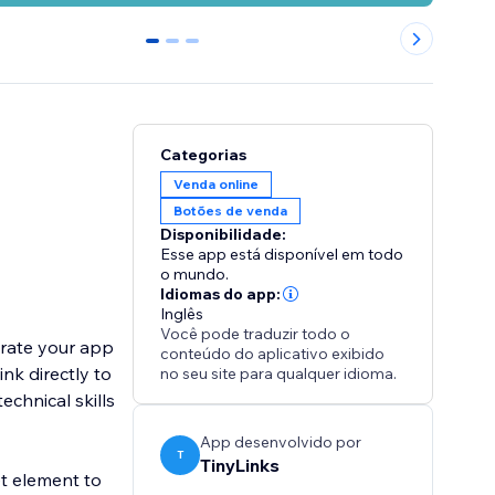
0
1
2
Categorias
Venda online
Botões de venda
Disponibilidade:
Esse app está disponível em todo
o mundo.
Idiomas do app:
Inglês
Você pode traduzir todo o
grate your app
conteúdo do aplicativo exibido
nk directly to
no seu site para qualquer idioma.
echnical skills
App desenvolvido por
T
TinyLinks
t element to