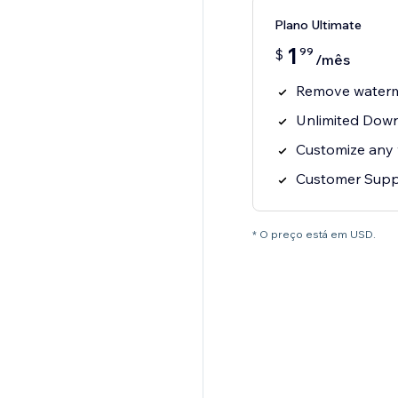
Plano Ultimate
1
99
$
/mês
Remove water
Unlimited Dow
Customize any 
Customer Supp
* O preço está em USD.