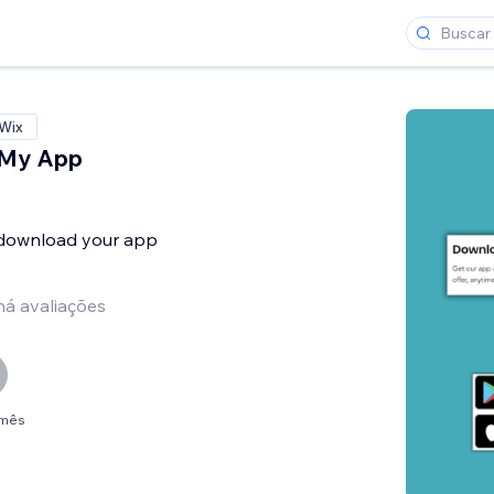
 Wix
 My App
o download your app
há avaliações
/mês