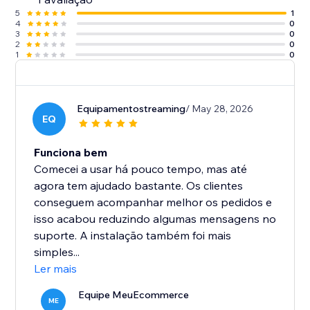
5
1
4
0
3
0
2
0
1
0
Equipamentostreaming
/ May 28, 2026
EQ
Funciona bem
Comecei a usar há pouco tempo, mas até
agora tem ajudado bastante. Os clientes
conseguem acompanhar melhor os pedidos e
isso acabou reduzindo algumas mensagens no
suporte. A instalação também foi mais
simples...
Ler mais
Equipe MeuEcommerce
ME