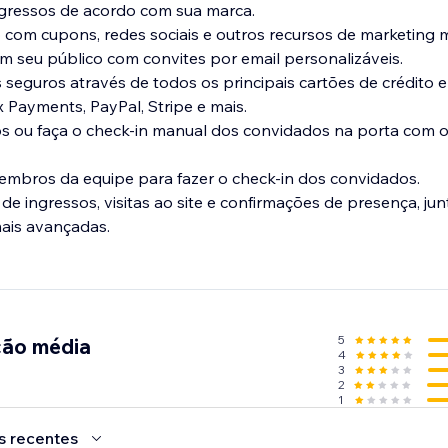
gressos de acordo com sua marca.
com cupons, redes sociais e outros recursos de marketing 
m seu público com convites por email personalizáveis.
eguros através de todos os principais cartões de crédito 
Payments, PayPal, Stripe e mais.
os ou faça o check-in manual dos convidados na porta com 
embros da equipe para fazer o check-in dos convidados.
 ingressos, visitas ao site e confirmações de presença, j
mais avançadas.
5
ção média
4
3
2
1
s recentes