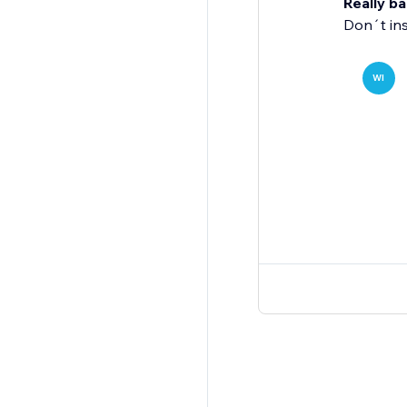
Really b
Don´t inst
WI