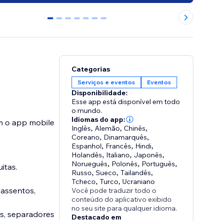
0
1
2
3
4
5
6
Categorias
Serviços e eventos
Eventos
Disponibilidade:
Esse app está disponível em todo
o mundo.
Idiomas do app:
m o app mobile
Inglês
,
Alemão
,
Chinês
,
Coreano
,
Dinamarquês
,
Espanhol
,
Francês
,
Hindi
,
Holandês
,
Italiano
,
Japonês
,
Norueguês
,
Polonês
,
Português
,
itas.
Russo
,
Sueco
,
Tailandês
,
Tcheco
,
Turco
,
Ucraniano
 assentos,
Você pode traduzir todo o
conteúdo do aplicativo exibido
no seu site para qualquer idioma.
s, separadores
Destacado em