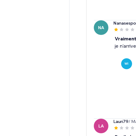
Nanasespoi
NA
Vraiment
je n'arriv
WI
Lauri79
/ M
LA