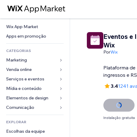
Wix App Market
Eventos e 
Apps em promoção
Wix
CATEGORIAS
Por
Wix
Marketing
Plataforma de
Venda online
Anúncios
ingressos e R
Mobile
Serviços e eventos
Apps para lojas
3.4
1241 ava
Análises
Frete e entrega
Mídia e conteúdo
Hotéis
Redes sociais
Botões de venda
Eventos
Elementos de design
Galeria
SEO
Cursos online
Restaurantes
Músicas
Mapas e navegação
Comunicação 
Engajamento
Impressão sob demanda
Imobiliária
Podcasts
Privacidade e segurança
Formulários
Instalação gratuita
Listas do site
Contabilidade
EXPLORAR
Meus agendamentos
Fotografia
Relógio
Blog
Email
Cupons e fidelidade
Escolhas da equipe
Vídeo
Templates de página
Enquetes