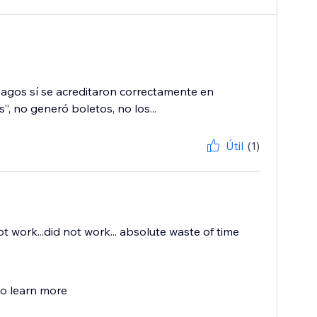
 pagos sí se acreditaron correctamente en
 no generó boletos, no los...
Útil
(1)
ot work...did not work... absolute waste of time
to learn more