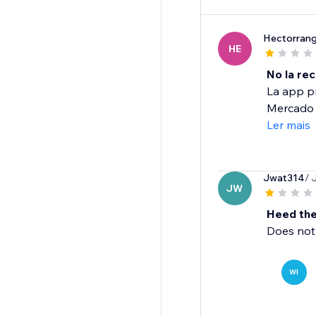
Hectorrang
HE
No la re
La app pr
Mercado P
Ler mais
Jwat314
/ 
JW
Heed the
Does not 
WI