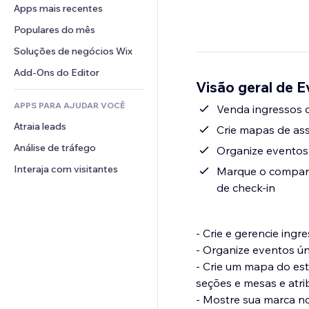
Conversão
Soluções de armazenamento
Apps mais recentes
PDF
Efeitos de imagem
Chat
Dropshipping
Compartilhamento de arquivos
Populares do mês
Botões e menus
Comentários
Preços e assinaturas
Notícias
Banners e selos
Soluções de negócios Wix
Telefone
Financiamento coletivo
Serviços de conteúdo
Calculadoras
Comunidade
Add-Ons do Editor
Alimentos e bebidas
Visão geral de E
Efeitos de texto
Busca
Avaliações e depoimentos
APPS PARA AJUDAR VOCÊ
Previsão do tempo
Venda ingressos 
CRM
Atraia leads
Tabelas e gráficos
Crie mapas de ass
Análise de tráfego
Organize eventos 
Interaja com visitantes
Marque o compare
de check-in
- Crie e gerencie ingr
- Organize eventos úni
- Crie um mapa do es
seções e mesas e atri
- Mostre sua marca n