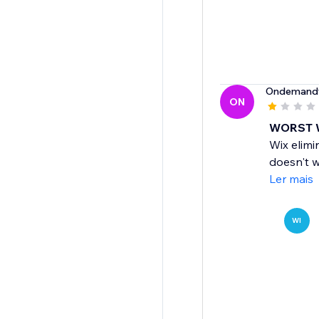
Ondemand
ON
WORST 
Wix elimi
doesn't w
Ler mais
WI