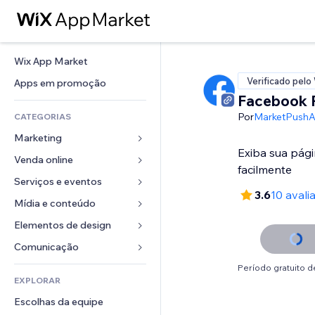
Wix App Market
Verificado pelo
Apps em promoção
Facebook 
Por
MarketPush
CATEGORIAS
Marketing
Exiba sua pág
Venda online
Anúncios
facilmente
Mobile
Serviços e eventos
Apps para lojas
3.6
10 avali
Análises
Frete e entrega
Mídia e conteúdo
Hotéis
Redes sociais
Botões de venda
Eventos
Elementos de design
Galeria
SEO
Cursos online
Restaurantes
Músicas
Mapas e navegação
Comunicação 
Engajamento
Impressão sob demanda
Imobiliária
Podcasts
Privacidade e segurança
Formulários
Período gratuito de
Listas do site
Contabilidade
EXPLORAR
Meus agendamentos
Fotografia
Relógio
Blog
Email
Cupons e fidelidade
Escolhas da equipe
Vídeo
Templates de página
Enquetes