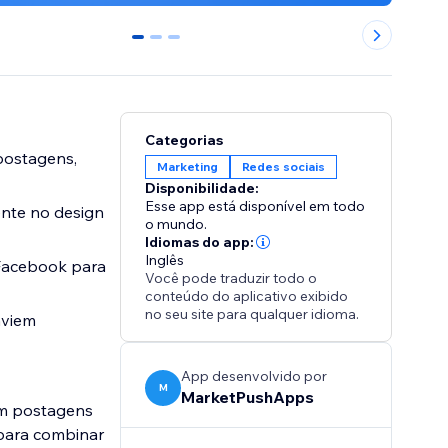
0
1
2
Categorias
postagens,
Marketing
Redes sociais
Disponibilidade:
Esse app está disponível em todo
ente no design
o mundo.
Idiomas do app:
Inglês
 Facebook para
Você pode traduzir todo o
conteúdo do aplicativo exibido
no seu site para qualquer idioma.
nviem
App desenvolvido por
M
MarketPushApps
om postagens
 para combinar