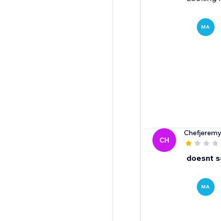
MA
Chefjerem
CH
doesnt s
MA