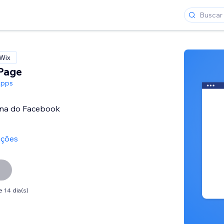
 Wix
Page
Apps
ina do Facebook
ações
 14 dia(s)