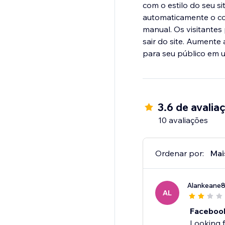
com o estilo do seu si
automaticamente o co
manual. Os visitantes
sair do site. Aumente
para seu público em u
3.6 de avalia
10 avaliações
Ordenar por:
Mai
Alankeane
AL
Faceboo
Looking f