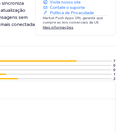
Visite nosso site
 sincroniza
Contate o suporte
atualização
Política de Privacidade
mensagens sem
Market Push Apps SRL garante que
cumpre as leis comerciais da UE.
a mais conectada
Mais informações
7
0
0
1
2