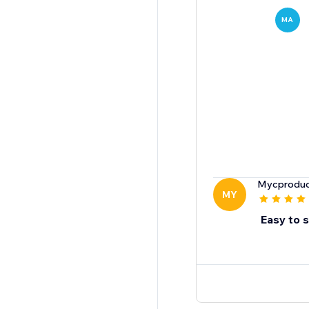
MA
Mycproduc
MY
Easy to 