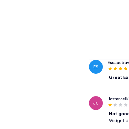
Escapetrav
ES
Great Ex
Jcstansell
/
JC
Not good
Widget do