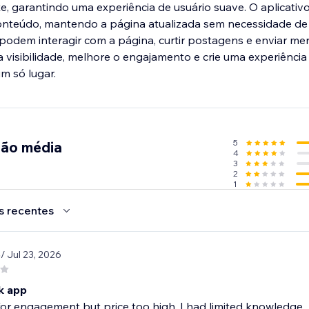
te, garantindo uma experiência de usuário suave. O aplicativo
nteúdo, mantendo a página atualizada sem necessidade de 
 podem interagir com a página, curtir postagens e enviar 
 a visibilidade, melhore o engajamento e crie uma experiênci
m só lugar.
5
ção média
4
3
2
1
s recentes
8
/ Jul 23, 2026
k app
or engagement but price too high. I had limited knowledge.