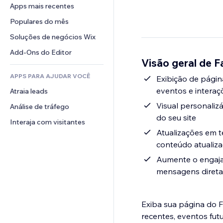
Conversão
Soluções de armazenamento
Apps mais recentes
PDF
Efeitos de imagem
Chat
Dropshipping
Compartilhamento de arquivos
Populares do mês
Botões e menus
Comentários
Preços e assinaturas
Notícias
Banners e selos
Soluções de negócios Wix
Telefone
Financiamento coletivo
Serviços de conteúdo
Calculadoras
Comunidade
Add-Ons do Editor
Alimentos e bebidas
Visão geral de 
Efeitos de texto
Busca
Avaliações e depoimentos
APPS PARA AJUDAR VOCÊ
Previsão do tempo
Exibição de págin
CRM
eventos e interaç
Atraia leads
Tabelas e gráficos
Visual personaliz
Análise de tráfego
do seu site
Interaja com visitantes
Atualizações em 
conteúdo atualiz
Aumente o engaja
mensagens direta
Exiba sua página do 
recentes, eventos fut