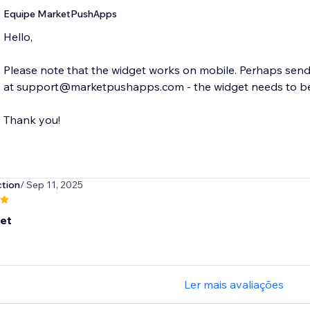
Equipe MarketPushApps
Hello,
Please note that the widget works on mobile. Perhaps send 
at support@marketpushapps.com - the widget needs to be p
Thank you!
tion
/ Sep 11, 2025
set
Ler mais avaliações