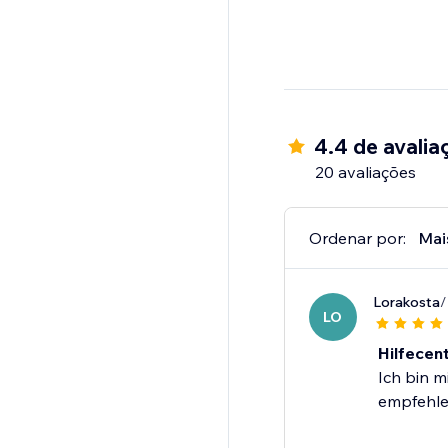
4.4 de avalia
20 avaliações
Ordenar por:
Mai
Lorakosta
/
LO
Hilfecen
Ich bin m
empfehle