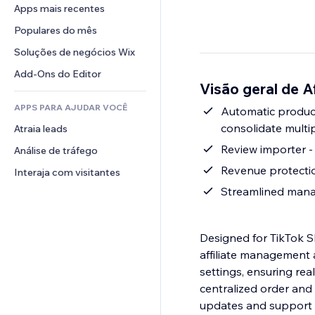
Conversão
Soluções de armazenamento
Apps mais recentes
PDF
Efeitos de imagem
Chat
Dropshipping
Compartilhamento de arquivos
Populares do mês
Botões e menus
Comentários
Preços e assinaturas
Notícias
Banners e selos
Soluções de negócios Wix
Telefone
Financiamento coletivo
Serviços de conteúdo
Calculadoras
Comunidade
Add-Ons do Editor
Alimentos e bebidas
Visão geral de A
Efeitos de texto
Busca
Avaliações e depoimentos
APPS PARA AJUDAR VOCÊ
Previsão do tempo
Automatic product
CRM
consolidate multi
Atraia leads
Tabelas e gráficos
Review importer -
Análise de tráfego
Revenue protectio
Interaja com visitantes
Streamlined manag
Designed for TikTok S
affiliate management a
settings, ensuring rea
centralized order an
updates and support c