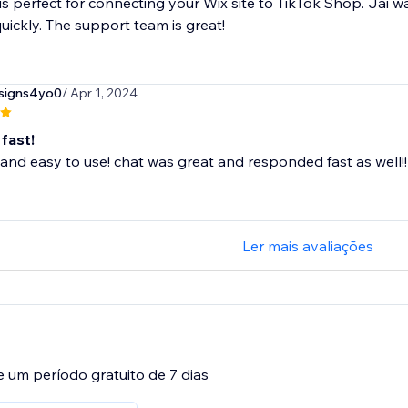
is perfect for connecting your Wix site to TikTok Shop. Jai w
uickly. The support team is great!
esigns4yo0
/ Apr 1, 2024
fast!
 and easy to use! chat was great and responded fast as well!!
Ler mais avaliações
e um período gratuito de 7 dias