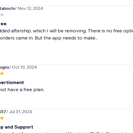
talsnchi
/ Nov 12, 2024
free
ded aftership, which I will be removing. There is no free op
orders came in. But the app needs to make...
signs
/ Oct 10, 2024
vertisment
ot have a free plan.
457
/ Jul 31, 2024
p and Support