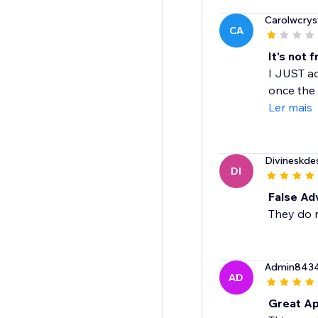
Carolwcrys
CA
It's not 
I JUST ad
once the 
Ler mais
Divineskde
DI
False Ad
They do n
Admin843
AD
Great Ap