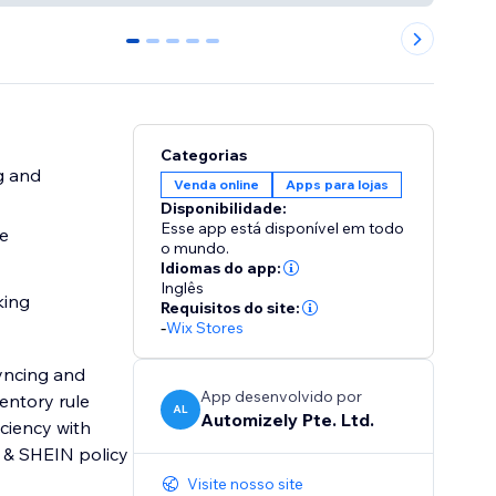
0
1
2
3
4
Categorias
g and
Venda online
Apps para lojas
Disponibilidade:
Esse app está disponível em todo
re
o mundo.
Idiomas do app:
Inglês
king
Requisitos do site:
-
Wix Stores
syncing and
App desenvolvido por
entory rule
AL
Automizely Pte. Ltd.
iciency with
 & SHEIN policy
Visite nosso site