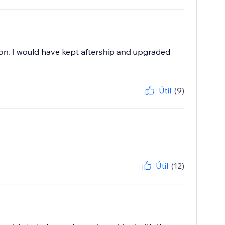
tion. I would have kept aftership and upgraded
Útil
(9)
Útil
(12)