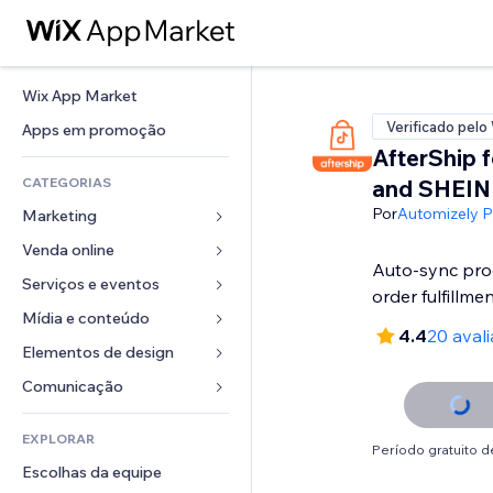
Wix App Market
Verificado pelo
Apps em promoção
AfterShip f
CATEGORIAS
and SHEIN
Por
Automizely Pt
Marketing
Venda online
Anúncios
Auto-sync prod
Mobile
Serviços e eventos
Apps para lojas
order fulfillme
Análises
Frete e entrega
Mídia e conteúdo
Hotéis
4.4
20 aval
Redes sociais
Botões de venda
Eventos
Elementos de design
Galeria
SEO
Cursos online
Restaurantes
Músicas
Mapas e navegação
Comunicação 
Engajamento
Impressão sob demanda
Imobiliária
Podcasts
Privacidade e segurança
Formulários
Listas do site
Contabilidade
EXPLORAR
Meus agendamentos
Fotografia
Relógio
Blog
Período gratuito de
Email
Cupons e fidelidade
Escolhas da equipe
Vídeo
Templates de página
Enquetes