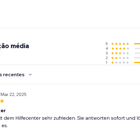
5
ção média
4
3
2
1
s recentes
 Mar 22, 2025
ter
it dem Hilfecenter sehr zufrieden. Sie antworten sofort und 
 es.