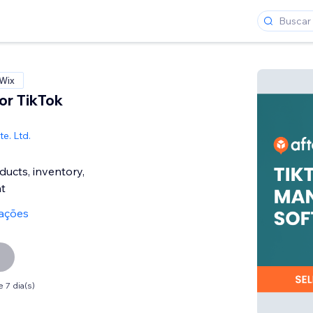
 Wix
or TikTok
e. Ltd.
ucts, inventory,
nt
iações
 7 dia(s)