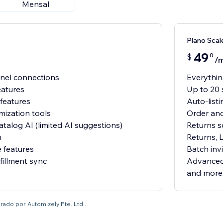
Mensal
Plano Scal
49
0
$
/
nnel connections
Everything
eatures
Up to 20 
 features
Auto-list
mization tools
Order and
atalog AI (limited AI suggestions)
Returns s
n
Returns, 
 features
Batch invi
fillment sync
Advanced 
and more.
ado por Automizely Pte. Ltd..