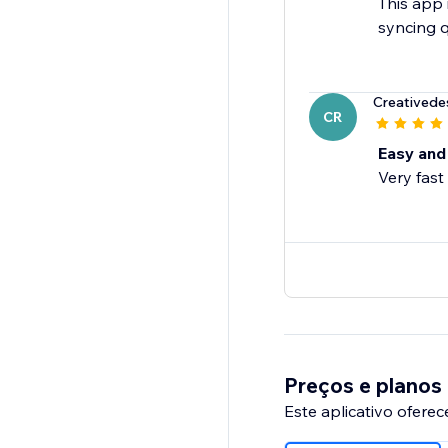
This app 
syncing q
Creatived
CR
Easy and 
Very fast
Preços e planos
Este aplicativo oferec