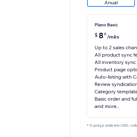
Anual
Plano Basic
8
0
$
/mês
Up to 2 sales cha
All product sync f
All inventory sync
Product page opti
Auto-listing with C
Review syndicatio
Category template
Basic order and ful
and more...
* O preço está em USD, cobr