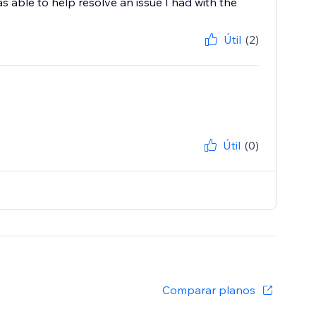
as able to help resolve an issue I had with the
Útil
(2)
Útil
(0)
Comparar planos