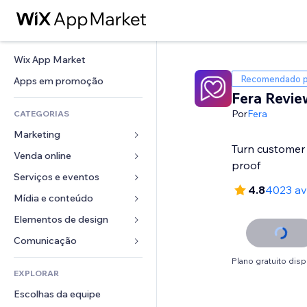
Wix App Market
Recomendado p
Apps em promoção
Fera Revie
Por
Fera
CATEGORIAS
Marketing
Turn customer 
Venda online
Anúncios
proof
Mobile
Serviços e eventos
Apps para lojas
4.8
4023 av
Análises
Frete e entrega
Mídia e conteúdo
Hotéis
Redes sociais
Botões de venda
Eventos
Elementos de design
Galeria
SEO
Cursos online
Restaurantes
Músicas
Mapas e navegação
Comunicação 
Engajamento
Impressão sob demanda
Imobiliária
Podcasts
Privacidade e segurança
Formulários
Plano gratuito disp
Listas do site
Contabilidade
EXPLORAR
Meus agendamentos
Fotografia
Relógio
Blog
Email
Cupons e fidelidade
Escolhas da equipe
Vídeo
Templates de página
Enquetes