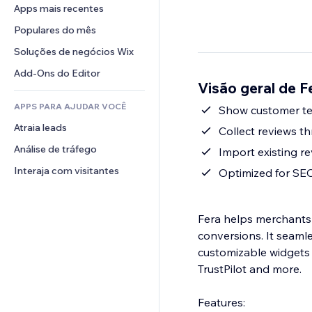
Conversão
Soluções de armazenamento
Apps mais recentes
PDF
Efeitos de imagem
Chat
Dropshipping
Compartilhamento de arquivos
Populares do mês
Botões e menus
Comentários
Preços e assinaturas
Notícias
Banners e selos
Soluções de negócios Wix
Telefone
Financiamento coletivo
Serviços de conteúdo
Calculadoras
Comunidade
Add-Ons do Editor
Alimentos e bebidas
Visão geral de F
Efeitos de texto
Busca
Avaliações e depoimentos
APPS PARA AJUDAR VOCÊ
Previsão do tempo
Show customer tex
CRM
Atraia leads
Tabelas e gráficos
Collect reviews th
Análise de tráfego
Import existing r
Interaja com visitantes
Optimized for SE
Fera helps merchants 
conversions. It seamle
customizable widgets 
TrustPilot and more.
Features: