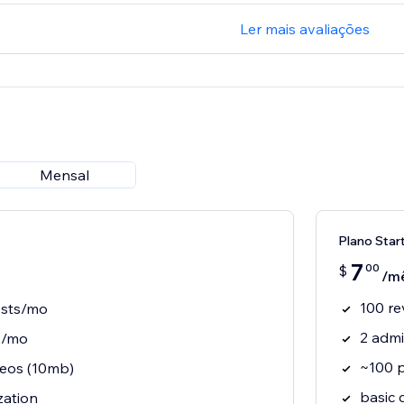
Ler mais avaliações
Mensal
Plano Star
7
00
$
/m
100 re
ests/mo
2 adm
s/mo
~100 
eos (10mb)
basic 
zation