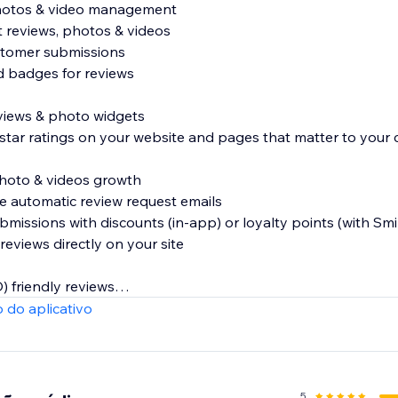
photos & video management
t reviews, photos & videos
stomer submissions
ed badges for reviews
reviews & photo widgets
 star ratings on your website and pages that matter to your
photo & videos growth
e automatic review request emails
ubmissions with discounts (in-app) or loyalty points (with Smil
reviews directly on your site
) friendly reviews
s and reviews in Google and other search engines
 do aplicativo
s to Google Shopping
5