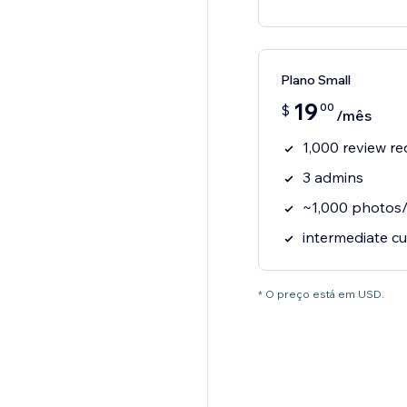
Plano Small
19
00
$
/mês
1,000 review r
3 admins
~1,000 photos/
intermediate c
* O preço está em USD.