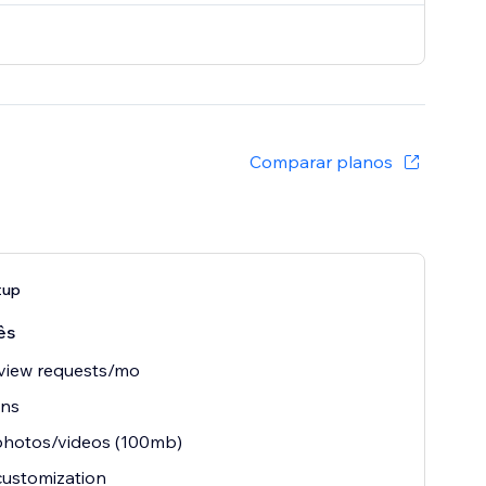
Comparar planos
tup
ês
view requests/mo
ins
photos/videos (100mb)
customization