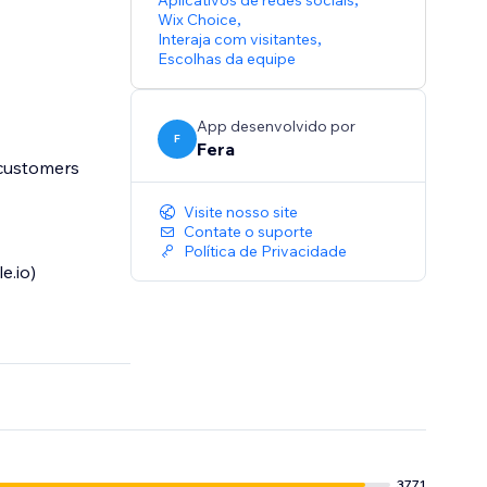
Aplicativos de redes sociais
Wix Choice
,
Interaja com visitantes
,
Escolhas da equipe
App desenvolvido por
F
Fera
 customers
Visite nosso site
Contate o suporte
Política de Privacidade
e.io)
3771