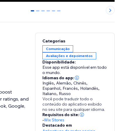
0
1
2
3
4
5
Categorias
Comunicação
Avaliações e depoimentos
Disponibilidade:
Esse app está disponível em todo
o mundo.
Idiomas do app:
Inglês
,
Alemão
,
Chinês
,
Espanhol
,
Francês
,
Holandês
,
 boost
Italiano
,
Russo
r ratings, and
Você pode traduzir todo o
conteúdo do aplicativo exibido
ook, Google,
no seu site para qualquer idioma.
Requisitos do site:
-
Wix Stores
Destacado em
,