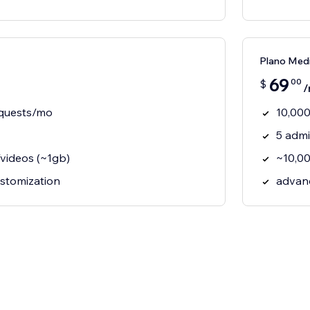
Plano Med
69
00
$
/
equests/mo
10,000
5 adm
videos (~1gb)
~10,00
ustomization
advan