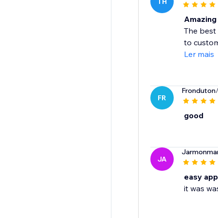
TH
Amazing 
The best 
to custom
Ler mais
Fronduton
FR
good
Jarmonma
JA
easy app
it was wa