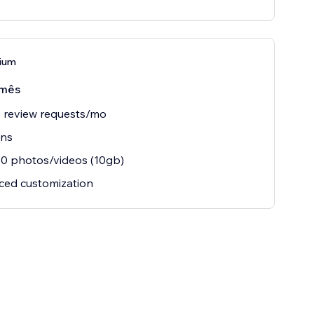
ium
mês
 review requests/mo
ins
0 photos/videos (10gb)
ced customization