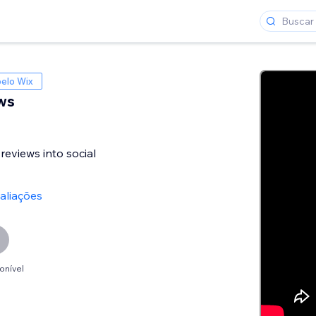
elo Wix
ws
reviews into social
aliações
onível