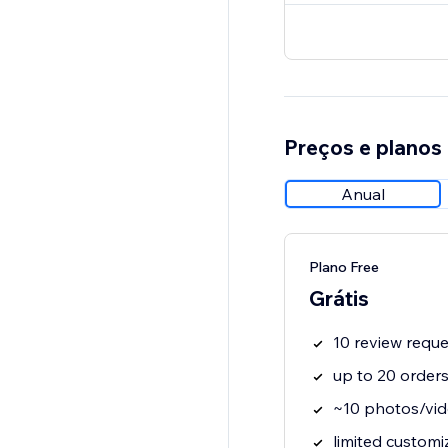
Preços e planos
Anual
Plano Free
Grátis
10 review requ
up to 20 order
~10 photos/vid
limited customi