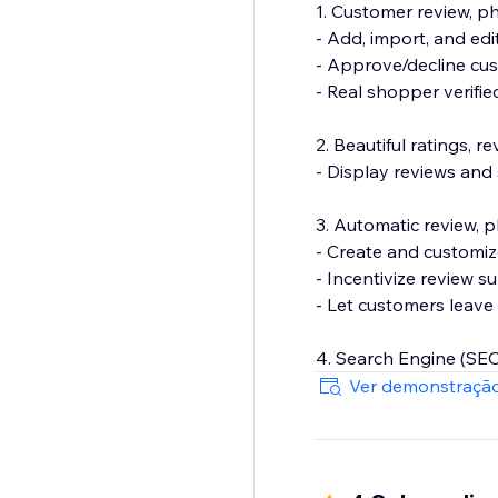
1. Customer review, 
- Add, import, and edi
- Approve/decline cu
- Real shopper verifi
2. Beautiful ratings, 
- Display reviews and
3. Automatic review, 
- Create and customiz
- Incentivize review s
- Let customers leave 
4. Search Engine (SEO
- Show product rating
Ver demonstração
- Export your review