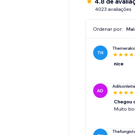
4.8 de avalia
4023 avaliações
Ordenar por:
Mai
Themeraki
TH
nice
Adilsonlei
AD
Chegou o
Muito b
Thefungist