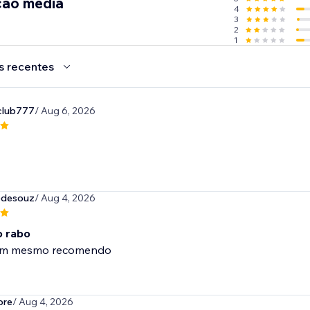
ção média
4
3
2
1
s recentes
club777
/ Aug 6, 2026
tedesouz
/ Aug 4, 2026
 rabo
om mesmo recomendo
ore
/ Aug 4, 2026