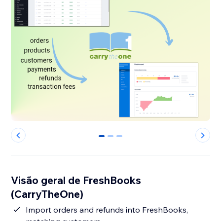
0
1
2
Visão geral de FreshBooks
(CarryTheOne)
Import orders and refunds into FreshBooks,