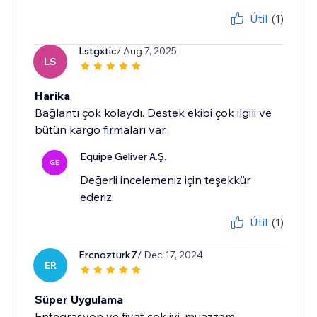
Útil
(1)
Lstgxtic
/ Aug 7, 2025
LS
Harika
Bağlantı çok kolaydı. Destek ekibi çok ilgili ve
bütün kargo firmaları var.
Equipe Geliver A.Ş.
GE
Değerli incelemeniz için teşekkür
ederiz.
Útil
(1)
Ercnozturk7
/ Dec 17, 2024
ER
Süper Uygulama
Entegrasyon ve fiyat çok iyi, muazzam