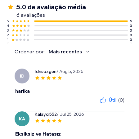
5.0 de avaliação média
6 avaliações
5
6
4
0
3
0
2
0
1
0
Ordenar por:
Mais recentes
Idrisozgen
/ Aug 5, 2026
ID
harika
Útil
(0)
Kalayci552
/ Jul 25, 2026
KA
Eksiksiz ve Hatasız