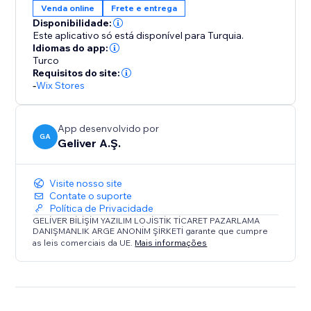
Venda online
Frete e entrega
Disponibilidade:
Este aplicativo só está disponível para Turquia.
Idiomas do app:
Turco
Requisitos do site:
-
Wix Stores
App desenvolvido por
GA
Geliver A.Ş.
Visite nosso site
Contate o suporte
Política de Privacidade
GELİVER BİLİŞİM YAZILIM LOJİSTİK TİCARET PAZARLAMA
DANIŞMANLIK ARGE ANONİM ŞİRKETİ garante que cumpre
as leis comerciais da UE.
Mais informações