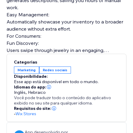
generates descriptions, saving you hours of manual
work.
Easy Management:
Automatically showcase your inventory to a broader
audience without extra effort.
For Consumers:
Fun Discovery:
Users swipe through jewelry in an engaging,
personalized feed.
Categorias
Visual Search:
Marketing
Redes sociais
Our AI helps users find specific designs based on
Disponibilidade:
visual similarity.
Esse app está disponível em todo o mundo.
Smart Matching:
Idiomas do app:
Inglês
,
Hebraico
Your items are shown to users whose style profile
Você pode traduzir todo o conteúdo do aplicativo
matches your aesthetic.
exibido no seu site para qualquer idioma.
Expand your reach beyond your website. Let Gemma
Requisitos do site:
-
Wix Stores
automatically showcase your jewelry to interested
users.
App desenvolvido por