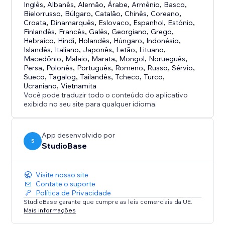
Inglês
,
Albanês
,
Alemão
,
Árabe
,
Armênio
,
Basco
,
Bielorrusso
,
Búlgaro
,
Catalão
,
Chinês
,
Coreano
,
Croata
,
Dinamarquês
,
Eslovaco
,
Espanhol
,
Estónio
,
Finlandês
,
Francês
,
Galês
,
Georgiano
,
Grego
,
Hebraico
,
Hindi
,
Holandês
,
Húngaro
,
Indonésio
,
Islandês
,
Italiano
,
Japonês
,
Letão
,
Lituano
,
Macedônio
,
Malaio
,
Marata
,
Mongol
,
Norueguês
,
Persa
,
Polonês
,
Português
,
Romeno
,
Russo
,
Sérvio
,
Sueco
,
Tagalog
,
Tailandês
,
Tcheco
,
Turco
,
Ucraniano
,
Vietnamita
Você pode traduzir todo o conteúdo do aplicativo
exibido no seu site para qualquer idioma.
App desenvolvido por
S
StudioBase
Visite nosso site
Contate o suporte
Política de Privacidade
StudioBase garante que cumpre as leis comerciais da UE.
Mais informações