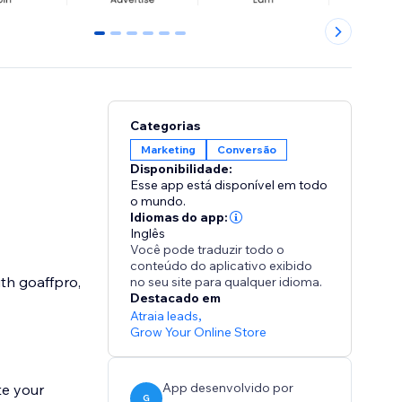
0
1
2
3
4
5
Categorias
Marketing
Conversão
Disponibilidade:
Esse app está disponível em todo
o mundo.
Idiomas do app:
Inglês
Você pode traduzir todo o
conteúdo do aplicativo exibido
ith goaffpro,
no seu site para qualquer idioma.
Destacado em
Atraia leads
,
Grow Your Online Store
App desenvolvido por
G