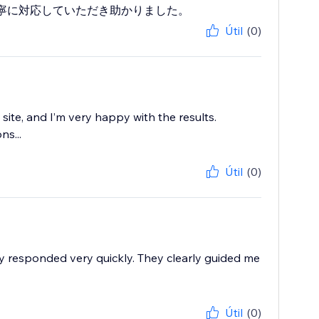
寧に対応していただき助かりました。
Útil
(0)
te, and I’m very happy with the results.
ns...
Útil
(0)
ey responded very quickly. They clearly guided me
Útil
(0)