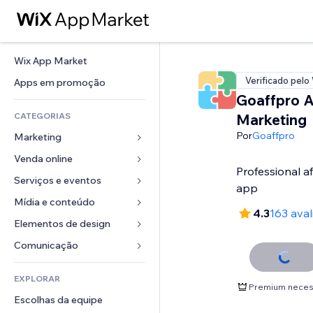
Wix App Market
Verificado pelo
Apps em promoção
Goaffpro Af
CATEGORIAS
Marketing
Por
Goaffpro
Marketing
Venda online
Anúncios
Professional af
Mobile
Serviços e eventos
Apps para lojas
app
Análises
Frete e entrega
Mídia e conteúdo
Hotéis
4.3
163 aval
Redes sociais
Botões de venda
Eventos
Elementos de design
Galeria
SEO
Cursos online
Restaurantes
Músicas
Mapas e navegação
Comunicação 
Engajamento
Impressão sob demanda
Imobiliária
Podcasts
Privacidade e segurança
Formulários
Listas do site
Contabilidade
EXPLORAR
Meus agendamentos
Fotografia
Relógio
Blog
Premium neces
Email
Cupons e fidelidade
Escolhas da equipe
Vídeo
Templates de página
Enquetes