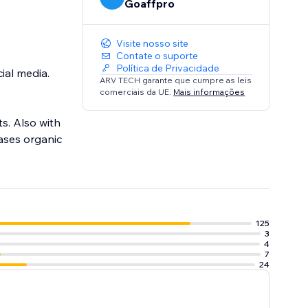
Goaffpro
Visite nosso site
Contate o suporte
Política de Privacidade
ial media.
ARV TECH garante que cumpre as leis
comerciais da UE.
Mais informações
s. Also with
eases organic
125
3
4
7
24