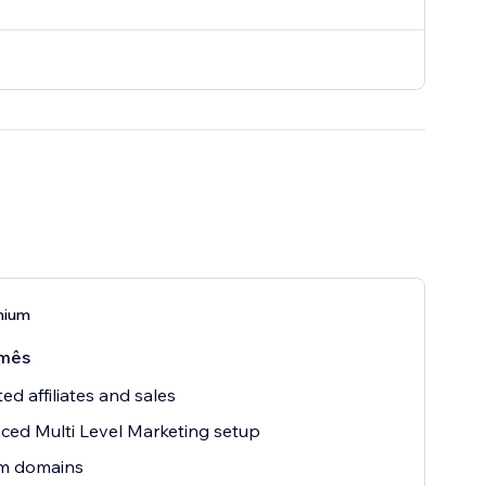
mium
mês
ted affiliates and sales
ed Multi Level Marketing setup
m domains