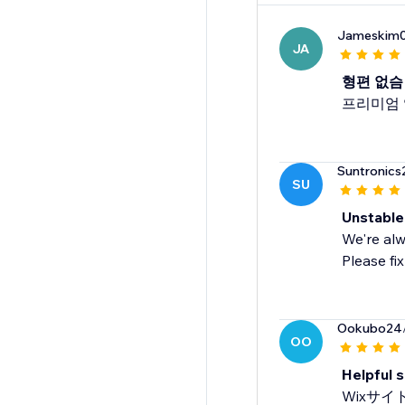
Jameskim
JA
형편 없슴
프리미엄 
Suntronics
SU
Unstable
We're alw
Please fix
Ookubo24
OO
Helpful 
Wixサ