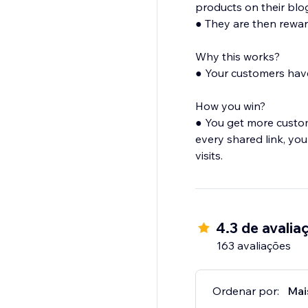
products on their blog
● They are then rewar
Why this works?
● Your customers have
How you win?
● You get more custo
every shared link, your
visits.
4.3 de avalia
163 avaliações
Ordenar por:
Mai