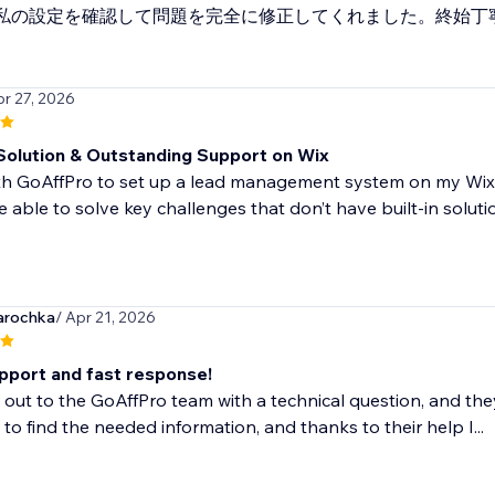
私の設定を確認して問題を完全に修正してくれました。終始丁
pr 27, 2026
 Solution & Outstanding Support on Wix
th GoAffPro to set up a lead management system on my Wix si
 able to solve key challenges that don’t have built-in solutio
arochka
/ Apr 21, 2026
pport and fast response!
 out to the GoAffPro team with a technical question, and th
to find the needed information, and thanks to their help I...