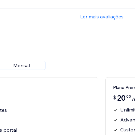
Ler mais avaliações
Mensal
Plano Pre
20
00
$
/
Unlimi
ates
Advanc
Custo
e portal