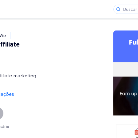
 Wix
filiate
filiate marketing
iações
sário