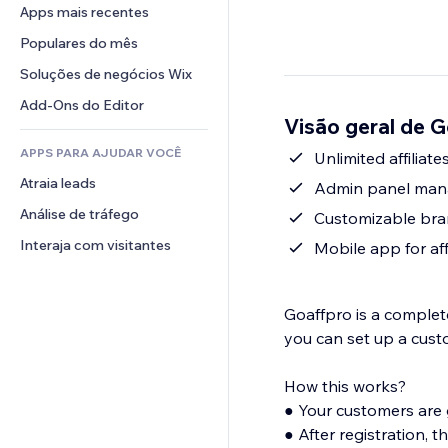
Conversão
Soluções de armazenamento
Apps mais recentes
PDF
Efeitos de imagem
Chat
Dropshipping
Compartilhamento de arquivos
Populares do mês
Botões e menus
Comentários
Preços e assinaturas
Notícias
Banners e selos
Soluções de negócios Wix
Telefone
Financiamento coletivo
Serviços de conteúdo
Calculadoras
Comunidade
Add-Ons do Editor
Alimentos e bebidas
Visão geral de G
Efeitos de texto
Busca
Avaliações e depoimentos
APPS PARA AJUDAR VOCÊ
Previsão do tempo
Unlimited affiliate
CRM
Atraia leads
Tabelas e gráficos
Admin panel manag
Análise de tráfego
Customizable bran
Interaja com visitantes
Mobile app for aff
Goaffpro is a complete
you can set up a custo
How this works?
● Your customers are given a affiliate portal to register and become partners.
● After registration, they are provided with a referral link which they use to promote your