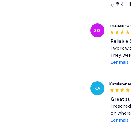
が良く、
Zoelasri
/ A
ZO
Reliable
I work wi
They were
Ler mais
Katsiaryna
KA
Great su
I reached
on where 
Ler mais