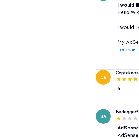
I would 
Hello Wix
I would 
My AdSens
Ler mais
Cepteknose
CE
5
Badagga6
BA
AdSense 
AdSense i