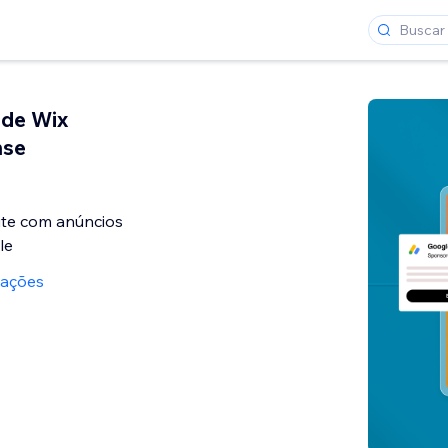
ade Wix
nse
site com anúncios
le
iações