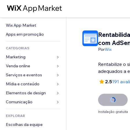
Wix App Market
Rentabilid
Apps em promoção
com AdSe
CATEGORIAS
Por
Wix
Marketing
Rentabilize o 
Venda online
Anúncios
adequados a e
Mobile
Serviços e eventos
Apps para lojas
2.5
191 aval
Análises
Frete e entrega
Mídia e conteúdo
Hotéis
Redes sociais
Botões de venda
Eventos
Elementos de design
Galeria
SEO
Cursos online
Restaurantes
Músicas
Mapas e navegação
Comunicação 
Engajamento
Impressão sob demanda
Imobiliária
Podcasts
Privacidade e segurança
Formulários
Instalação gratuita
Listas do site
Contabilidade
EXPLORAR
Meus agendamentos
Fotografia
Relógio
Blog
Email
Cupons e fidelidade
Escolhas da equipe
Vídeo
Templates de página
Enquetes