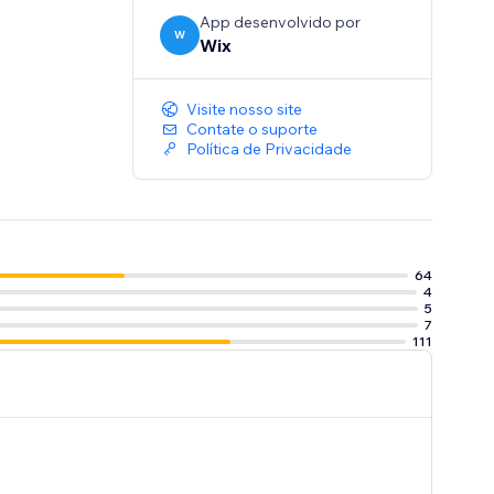
App desenvolvido por
W
Wix
Visite nosso site
Contate o suporte
Política de Privacidade
64
4
5
7
111