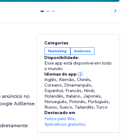
0
1
2
Categorias
Marketing
Anúncios
Disponibilidade:
Esse app está disponível em todo
o mundo.
Idiomas do app:
Inglês
,
Alemão
,
Chinês
,
Coreano
,
Dinamarquês
,
Espanhol
,
Francês
,
Hindi
,
o anúncios no
Holandês
,
Italiano
,
Japonês
,
Norueguês
,
Polonês
,
Português
,
 Google AdSense.
Russo
,
Sueco
,
Tailandês
,
Turco
Destacado em
Feitos pelo Wix
,
Aplicativos gratuitos
 diretamente