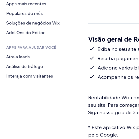
Conversão
Soluções de armazenamento
Apps mais recentes
PDF
Efeitos de imagem
Chat
Dropshipping
Compartilhamento de arquivos
Populares do mês
Botões e menus
Comentários
Preços e assinaturas
Notícias
Banners e selos
Soluções de negócios Wix
Telefone
Financiamento coletivo
Serviços de conteúdo
Calculadoras
Comunidade
Add-Ons do Editor
Alimentos e bebidas
Visão geral de 
Efeitos de texto
Busca
Avaliações e depoimentos
APPS PARA AJUDAR VOCÊ
Previsão do tempo
Exiba no seu site
CRM
Atraia leads
Tabelas e gráficos
Receba pagament
Análise de tráfego
Adicione vários 
Interaja com visitantes
Acompanhe os res
Rentabilidade Wix co
seu site. Para começa
Siga nosso guia de 3 e
* Este aplicativo Wix
pelo Google.