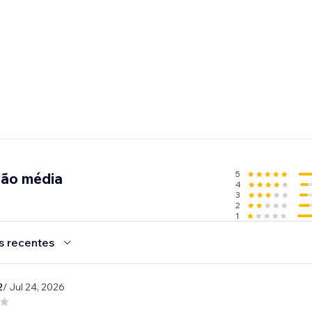
5
ção média
4
3
2
1
s recentes
2
/ Jul 24, 2026