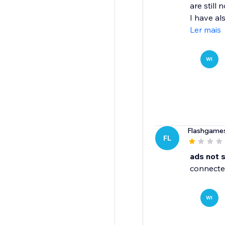
are still 
I have al
Ler mais
WI
Flashgame
FL
ads not 
connecte
WI