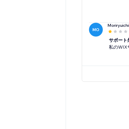
Moriryuichi
MO
サポート
私のWI