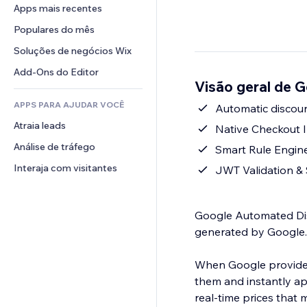
Conversão
Soluções de armazenamento
Apps mais recentes
PDF
Efeitos de imagem
Chat
Dropshipping
Compartilhamento de arquivos
Populares do mês
Botões e menus
Comentários
Preços e assinaturas
Notícias
Banners e selos
Soluções de negócios Wix
Telefone
Financiamento coletivo
Serviços de conteúdo
Calculadoras
Comunidade
Add-Ons do Editor
Alimentos e bebidas
Visão geral de 
Efeitos de texto
Busca
Avaliações e depoimentos
APPS PARA AJUDAR VOCÊ
Previsão do tempo
Automatic discou
CRM
Atraia leads
Tabelas e gráficos
Native Checkout I
Análise de tráfego
Smart Rule Engine
Interaja com visitantes
JWT Validation & 
Google Automated Dis
generated by Google.
When Google provides 
them and instantly app
real-time prices that