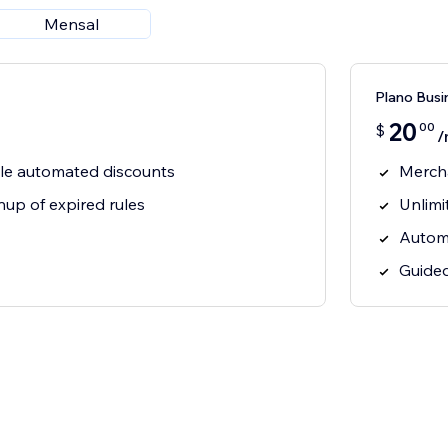
Mensal
Plano Busi
20
00
$
/
le automated discounts
Mercha
up of expired rules
Unlimi
Automa
Guide