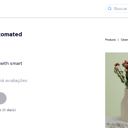
tomated
 with smart
há avaliações
 21 dia(s)