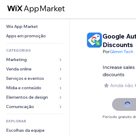
Wix App Market
Google Au
Apps em promoção
Discounts
CATEGORIAS
Por
Glimm Tech
Marketing
Increase sales
Venda online
Anúncios
discounts
Mobile
Serviços e eventos
Apps para lojas
Ainda não 
Análises
Frete e entrega
Mídia e conteúdo
Hotéis
Redes sociais
Botões de venda
Eventos
Elementos de design
Galeria
SEO
Cursos online
Restaurantes
Músicas
Mapas e navegação
Comunicação 
Engajamento
Impressão sob demanda
Imobiliária
Podcasts
Privacidade e segurança
Formulários
Período gratuito de
Listas do site
Contabilidade
EXPLORAR
Meus agendamentos
Fotografia
Relógio
Blog
Email
Cupons e fidelidade
Escolhas da equipe
Vídeo
Templates de página
Enquetes