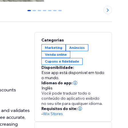
0
1
2
3
4
5
6
Categorias
Marketing
Anúncios
Venda online
Cupons e fidelidade
Disponibilidade:
Esse app está disponível em todo
o mundo.
Idiomas do app:
Inglês
iscounts
Você pode traduzir todo o
conteúdo do aplicativo exibido
no seu site para qualquer idioma.
Requisitos do site:
 and validates
-
Wix Stores
ee accurate,
ncreasing