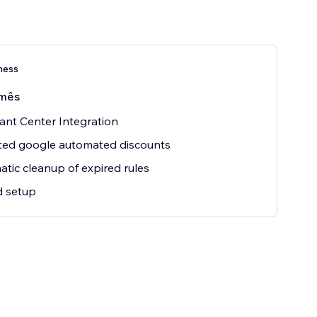
ness
mês
nt Center Integration
ted google automated discounts
tic cleanup of expired rules
d setup