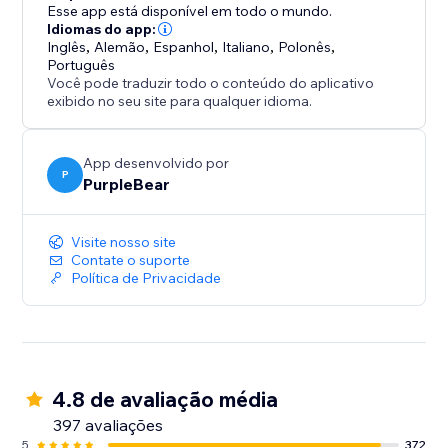
funcionalidade e design para ajudar você a exibir
Esse app está disponível em todo o mundo.
avaliações, classificações e depoimentos de clientes
Idiomas do app:
Inglês
,
Alemão
,
Espanhol
,
Italiano
,
Polonês
,
de forma clara e profissional.
Português
Você pode traduzir todo o conteúdo do aplicativo
Adicione um widget de avaliações do Google ou um
exibido no seu site para qualquer idioma.
slider de avaliações ao seu site e transforme feedback
real em uma poderosa ferramenta para aumentar a
App desenvolvido por
confiança e as vendas.
P
PurpleBear
Visite nosso site
Contate o suporte
Política de Privacidade
4.8 de avaliação média
397 avaliações
5
372