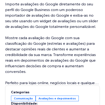
Importe avaliações do Google diretamente do seu
perfil do Google Business com um poderoso
importador de avaliações do Google e exiba-as no
seu site usando um widget de avaliações ou um slider
de avaliações do Google totalmente personalizável.
Mostre cada avaliação do Google com sua
classificação do Google (estrelas e avaliações) para
destacar opiniões reais de clientes e aumentar a
credibilidade da sua marca. Transforme experiências
reais em depoimentos de avaliações do Google que
influenciam decisões de compra e aumentam
conversões.
Perfeito para lojas online, negócios locais e qualquer
site que queira aproveitar o poder das avaliações e da
Categorias
prova social.
Comunicação
Avaliações e depoimentos
Este importador de avaliações do Google combina
Disponibilidade: