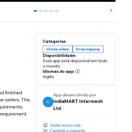
0
1
2
3
4
Categorias
Venda online
Dropshipping
Disponibilidade:
Esse app está disponível em todo
s
o mundo.
Idiomas do app:
Inglês
d finished
App desenvolvido por
 sellers. This
IndiaMART Intermesh
IL
quirements.
Ltd
Visite nosso site
Contate o suporte