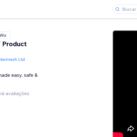
 Wix
 Product
ntermesh Ltd
ade easy, safe &
há avaliações