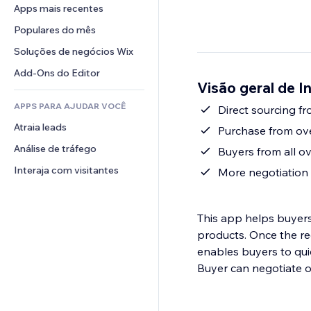
Conversão
Soluções de armazenamento
Apps mais recentes
PDF
Efeitos de imagem
Chat
Dropshipping
Compartilhamento de arquivos
Populares do mês
Botões e menus
Comentários
Preços e assinaturas
Notícias
Banners e selos
Soluções de negócios Wix
Telefone
Financiamento coletivo
Serviços de conteúdo
Calculadoras
Comunidade
Add-Ons do Editor
Alimentos e bebidas
Visão geral de 
Efeitos de texto
Busca
Avaliações e depoimentos
APPS PARA AJUDAR VOCÊ
Previsão do tempo
Direct sourcing f
CRM
Atraia leads
Tabelas e gráficos
Purchase from ov
Análise de tráfego
Buyers from all o
Interaja com visitantes
More negotiation 
This app helps buyers
products. Once the re
enables buyers to qui