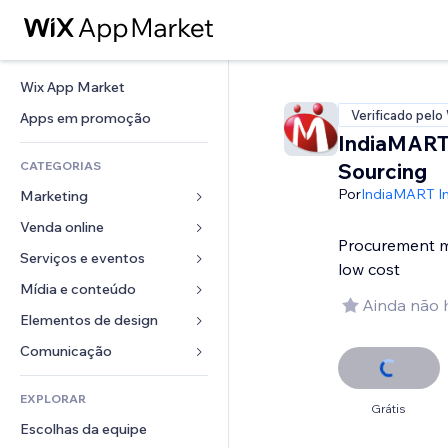
Wix App Market
Verificado pelo
Apps em promoção
IndiaMART
CATEGORIAS
Sourcing
Por
IndiaMART I
Marketing
Venda online
Anúncios
Procurement m
Mobile
Serviços e eventos
Apps para lojas
low cost
Análises
Frete e entrega
Mídia e conteúdo
Hotéis
Ainda não 
Redes sociais
Botões de venda
Eventos
Elementos de design
Galeria
SEO
Cursos online
Restaurantes
Músicas
Mapas e navegação
Comunicação 
Engajamento
Impressão sob demanda
Imobiliária
Podcasts
Privacidade e segurança
Formulários
Listas do site
Contabilidade
EXPLORAR
Meus agendamentos
Fotografia
Relógio
Blog
Grátis
Email
Cupons e fidelidade
Escolhas da equipe
Vídeo
Templates de página
Enquetes